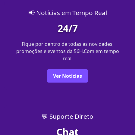
📢 Notícias em Tempo Real
24/7
Fique por dentro de todas as novidades,
promoções e eventos da 56H.Com em tempo
real!
Ver Notícias
💬 Suporte Direto
Chat