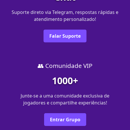
Suporte direto via Telegram, respostas rápidas e
atendimento personalizado!
Falar Suporte
👥 Comunidade VIP
1000+
Junte-se a uma comunidade exclusiva de
jogadores e compartilhe experiências!
Entrar Grupo