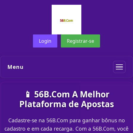
Login
Registrar-se
Menu
📱 56B.Com A Melhor
Plataforma de Apostas
Cadastre-se na 56B.Com para ganhar bônus no
cadastro e em cada recarga. Com a 56B.Com, você