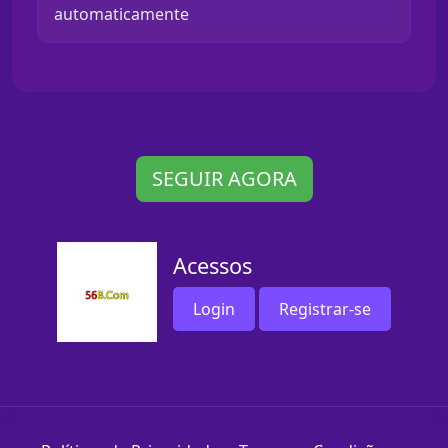
automaticamente
SEGUIR AGORA
Acessos
Login
Registrar-se