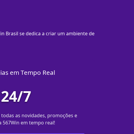
n Brasil se dedica a criar um ambiente de
cias em Tempo Real
24/7
e todas as novidades, promoções e
a 567Win em tempo real!