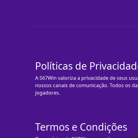
Políticas de Privacida
A 567Win valoriza a privacidade de seus us
nossos canais de comunicação. Todos os dad
jogadores.
Termos e Condições