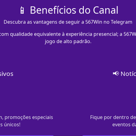
📱 Benefícios do Canal
Descubra as vantagens de seguir a 567Win no Telegram
om qualidade equivalente à experiência presencial; a 567Wi
jogo de alto padrão.
sivos
📢 Notí
m, promoções especiais
Fique por dentro d
s únicos!
eventos d