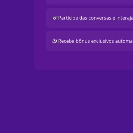
💬 Participe das conversas e interaj
🎁 Receba bônus exclusivos autom