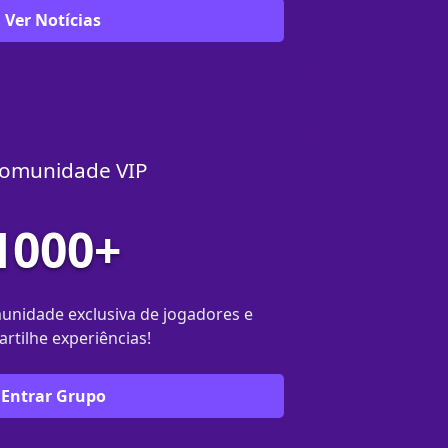
Ver Notícias
Comunidade VIP
1000+
unidade exclusiva de jogadores e
rtilhe experiências!
Entrar Grupo