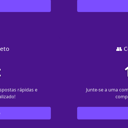
reto
👥 
t
espostas rápidas e
Junte-se a uma com
lizado!
compa
e