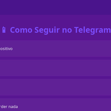
📱 Como Seguir no Telegram
ositivo
erder nada