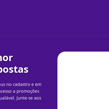
hor
postas
us no cadastro e em
acesso a promoções
ualável. Junte-se aos