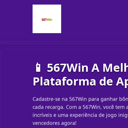
📱 567Win A Mel
Plataforma de A
Cadastre-se na 567Win para ganhar bôn
cada recarga. Com a 567Win, você tem 
incríveis e uma experiência de jogo inig
vencedores agora!