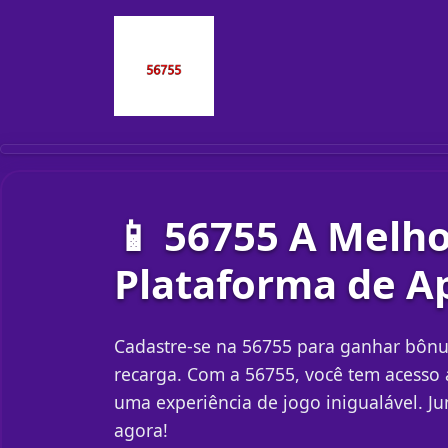
📱 56755 A Melh
Plataforma de A
Cadastre-se na 56755 para ganhar bônu
recarga. Com a 56755, você tem acesso 
uma experiência de jogo inigualável. J
agora!