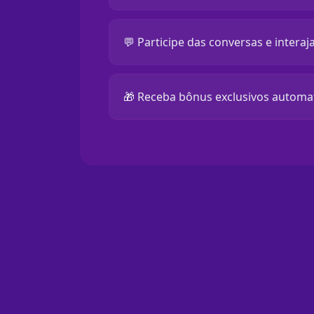
💬 Participe das conversas e interaj
🎁 Receba bônus exclusivos autom