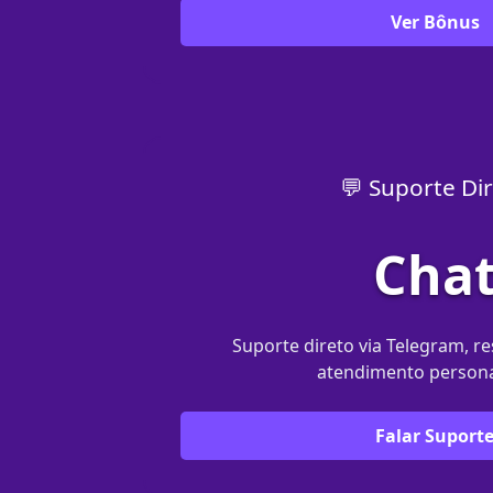
Ver Bônus
💬 Suporte Di
Cha
Suporte direto via Telegram, r
atendimento persona
Falar Suport