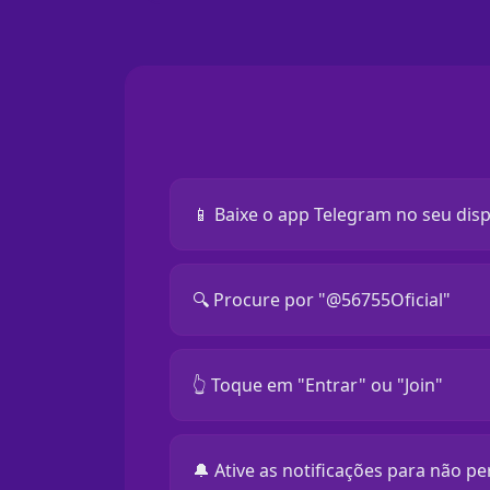
📱 Baixe o app Telegram no seu disp
🔍 Procure por "@56755Oficial"
👆 Toque em "Entrar" ou "Join"
🔔 Ative as notificações para não p