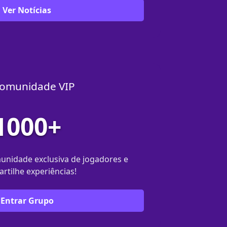
Ver Notícias
Comunidade VIP
1000+
unidade exclusiva de jogadores e
rtilhe experiências!
Entrar Grupo