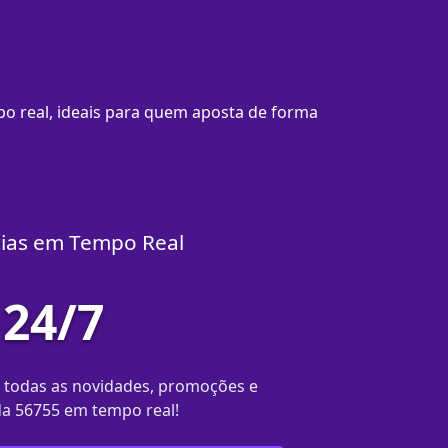
mpo real, ideais para quem aposta de forma
cias em Tempo Real
24/7
e todas as novidades, promoções e
da 56755 em tempo real!