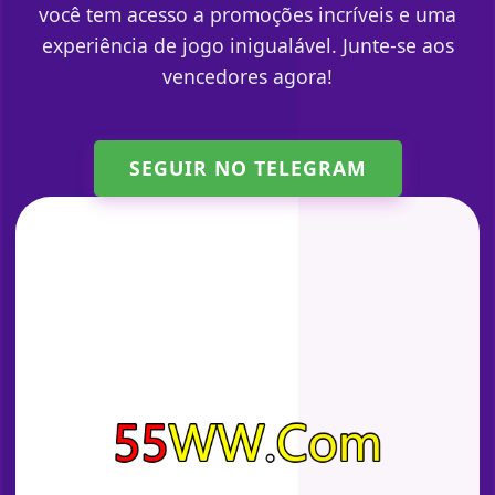
você tem acesso a promoções incríveis e uma
experiência de jogo inigualável. Junte-se aos
vencedores agora!
SEGUIR NO TELEGRAM