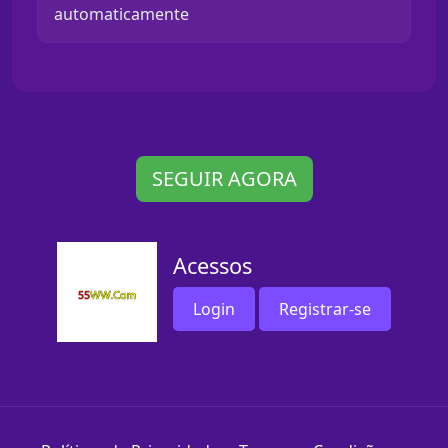
automaticamente
SEGUIR AGORA
Acessos
Login
Registrar-se