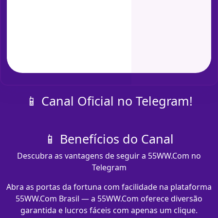
📱 Canal Oficial no Telegram!
📱 Benefícios do Canal
Descubra as vantagens de seguir a 55WW.Com no
Telegram
Abra as portas da fortuna com facilidade na plataforma
55WW.Com Brasil — a 55WW.Com oferece diversão
garantida e lucros fáceis com apenas um clique.