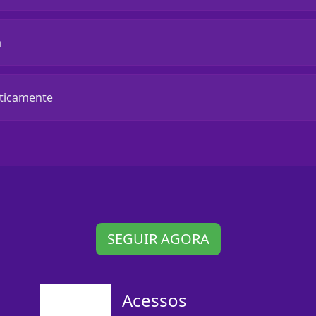
a
aticamente
SEGUIR AGORA
Acessos