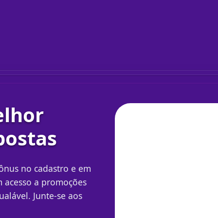
elhor
postas
ônus no cadastro e em
m acesso a promoções
ualável. Junte-se aos