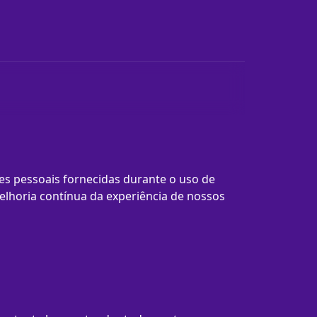
es pessoais fornecidas durante o uso de
elhoria contínua da experiência de nossos