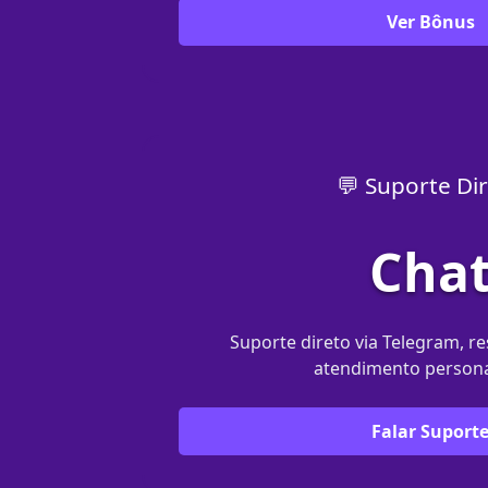
Ver Bônus
💬 Suporte Di
Cha
Suporte direto via Telegram, r
atendimento persona
Falar Suport