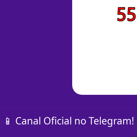
📱 Canal Oficial no Telegram!