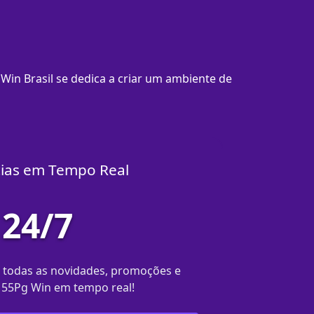
Win Brasil se dedica a criar um ambiente de
cias em Tempo Real
24/7
e todas as novidades, promoções e
 55Pg Win em tempo real!