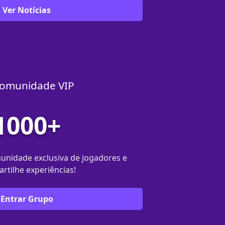
Ver Notícias
Comunidade VIP
1000+
unidade exclusiva de jogadores e
rtilhe experiências!
Entrar Grupo