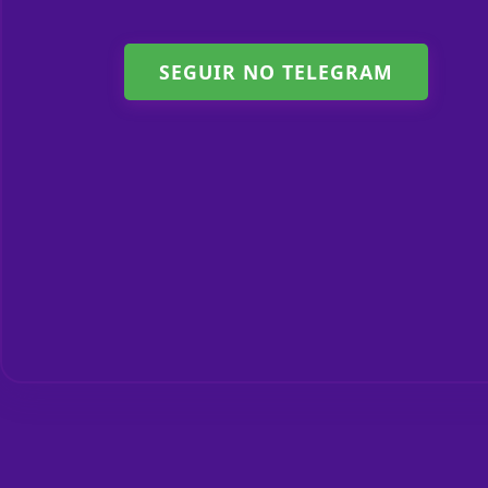
SEGUIR NO TELEGRAM