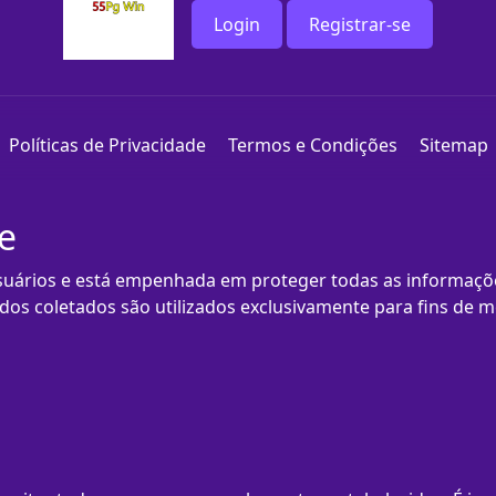
Login
Registrar-se
Políticas de Privacidade
Termos e Condições
Sitemap
de
usuários e está empenhada em proteger todas as informaçõ
os coletados são utilizados exclusivamente para fins de m