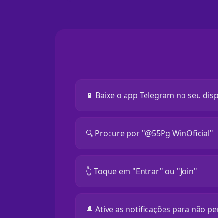
📱 Baixe o app Telegram no seu disp
🔍 Procure por "@55Pg WinOficial"
👆 Toque em "Entrar" ou "Join"
🔔 Ative as notificações para não p