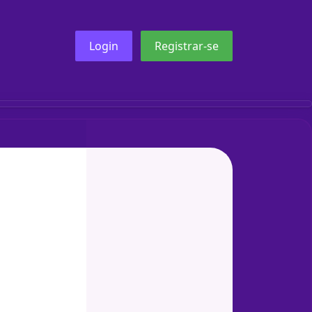
Login
Registrar-se