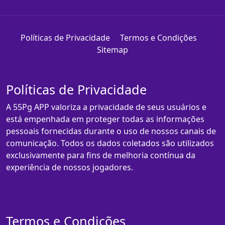
Políticas de Privacidade
Termos e Condições
Sitemap
Políticas de Privacidade
A 55Pg APP valoriza a privacidade de seus usuários e
está empenhada em proteger todas as informações
pessoais fornecidas durante o uso de nossos canais de
comunicação. Todos os dados coletados são utilizados
exclusivamente para fins de melhoria contínua da
experiência de nossos jogadores.
Termos e Condições