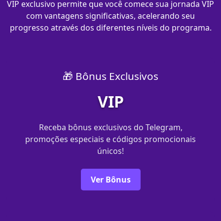
VIP exclusivo permite que você comece sua jornada VIP
com vantagens significativas, acelerando seu
progresso através dos diferentes níveis do programa.
🎁 Bônus Exclusivos
VIP
Receba bônus exclusivos do Telegram,
promoções especiais e códigos promocionais
únicos!
Ver Bônus