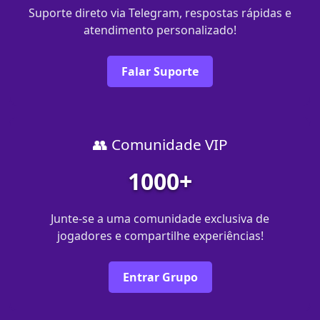
Suporte direto via Telegram, respostas rápidas e
atendimento personalizado!
Falar Suporte
👥 Comunidade VIP
1000+
Junte-se a uma comunidade exclusiva de
jogadores e compartilhe experiências!
Entrar Grupo