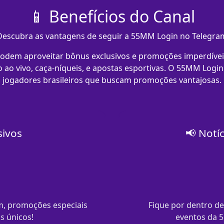
📱 Benefícios do Canal
Descubra as vantagens de seguir a 55MM Login no Telegra
odem aproveitar bônus exclusivos e promoções imperdívei
 ao vivo, caça-níqueis, e apostas esportivas. O 55MM Logi
jogadores brasileiros que buscam promoções vantajosas.
sivos
📢 Notí
m, promoções especiais
Fique por dentro d
s únicos!
eventos da 