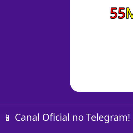
📱 Canal Oficial no Telegram!