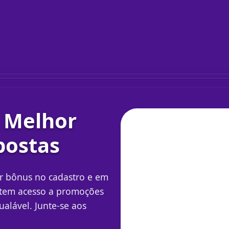
 Melhor
postas
r bônus no cadastro e em
 tem acesso a promoções
ualável. Junte-se aos