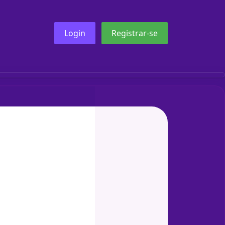
Login
Registrar-se