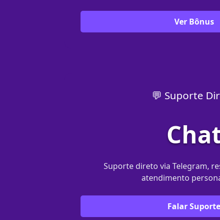
Ver Bônus
💬 Suporte Di
Cha
Suporte direto via Telegram, r
atendimento persona
Falar Suport