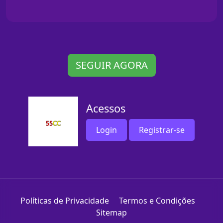
SEGUIR AGORA
Acessos
Login
Registrar-se
Políticas de Privacidade
Termos e Condições
Sitemap