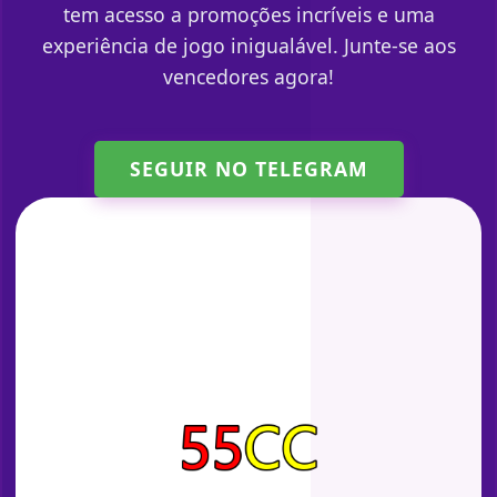
tem acesso a promoções incríveis e uma
experiência de jogo inigualável. Junte-se aos
vencedores agora!
SEGUIR NO TELEGRAM