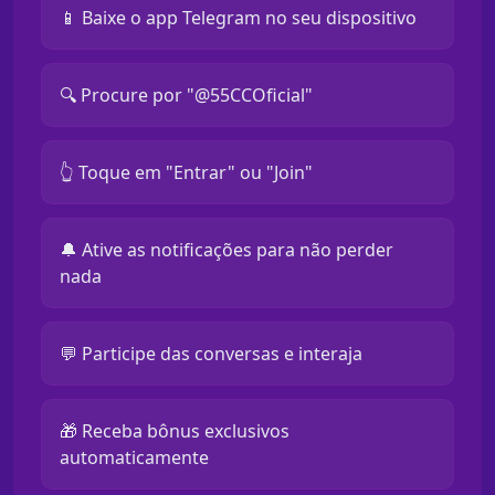
📱 Baixe o app Telegram no seu dispositivo
🔍 Procure por "@55CCOficial"
👆 Toque em "Entrar" ou "Join"
🔔 Ative as notificações para não perder
nada
💬 Participe das conversas e interaja
🎁 Receba bônus exclusivos
automaticamente