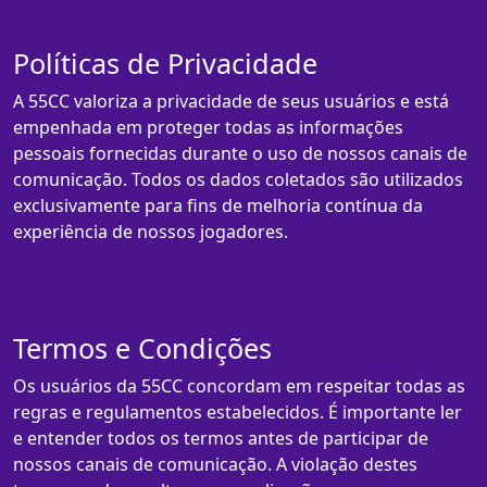
Políticas de Privacidade
A 55CC valoriza a privacidade de seus usuários e está
empenhada em proteger todas as informações
pessoais fornecidas durante o uso de nossos canais de
comunicação. Todos os dados coletados são utilizados
exclusivamente para fins de melhoria contínua da
experiência de nossos jogadores.
Termos e Condições
Os usuários da 55CC concordam em respeitar todas as
regras e regulamentos estabelecidos. É importante ler
e entender todos os termos antes de participar de
nossos canais de comunicação. A violação destes