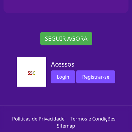
SEGUIR AGORA
Acessos
Login
Registrar-se
Políticas de Privacidade
Termos e Condições
Sitemap