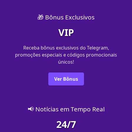
🎁 Bônus Exclusivos
VIP
Receba bônus exclusivos do Telegram,
promoções especiais e códigos promocionais
únicos!
Ver Bônus
📢 Notícias em Tempo Real
24/7