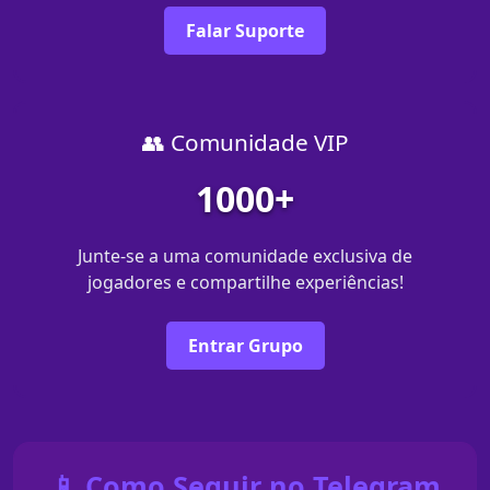
Falar Suporte
👥 Comunidade VIP
1000+
Junte-se a uma comunidade exclusiva de
jogadores e compartilhe experiências!
Entrar Grupo
📱 Como Seguir no Telegram