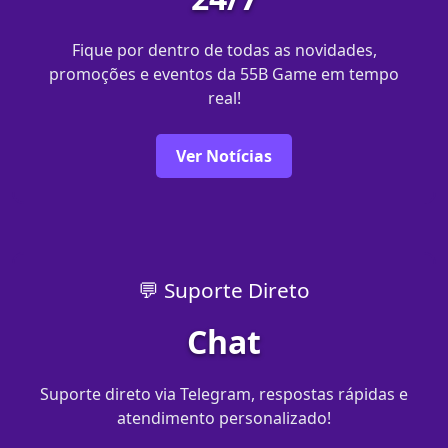
Fique por dentro de todas as novidades,
promoções e eventos da 55B Game em tempo
real!
Ver Notícias
💬 Suporte Direto
Chat
Suporte direto via Telegram, respostas rápidas e
atendimento personalizado!