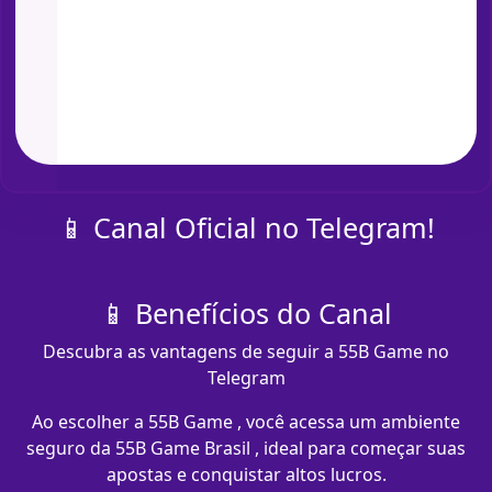
📱 Canal Oficial no Telegram!
📱 Benefícios do Canal
Descubra as vantagens de seguir a 55B Game no
Telegram
Ao escolher a 55B Game , você acessa um ambiente
seguro da 55B Game Brasil , ideal para começar suas
apostas e conquistar altos lucros.