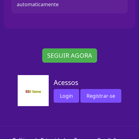
automaticamente
SEGUIR AGORA
Acessos
Login
Registrar-se