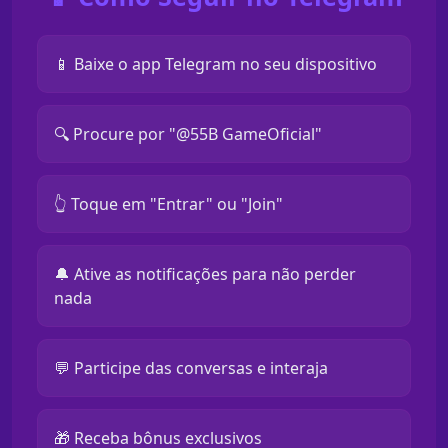
📱 Baixe o app Telegram no seu dispositivo
🔍 Procure por "@55B GameOficial"
👆 Toque em "Entrar" ou "Join"
🔔 Ative as notificações para não perder
nada
💬 Participe das conversas e interaja
🎁 Receba bônus exclusivos