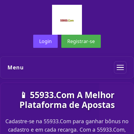
Login
Registrar-se
Menu
📱 55933.Com A Melhor
Plataforma de Apostas
Cadastre-se na 55933.Com para ganhar bônus no
cadastro e em cada recarga. Com a 55933.Com,