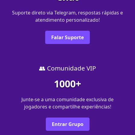
Suporte direto via Telegram, respostas rápidas e
atendimento personalizado!
Falar Suporte
👥 Comunidade VIP
1000+
Junte-se a uma comunidade exclusiva de
jogadores e compartilhe experiências!
Entrar Grupo