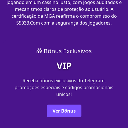
jogando em um cassino justo, com jogos auditados e
mecanismos claros de proteção ao usuário. A
certificação da MGA reafirma o compromisso do
55933.Com com a segurança dos jogadores.
🎁 Bônus Exclusivos
VIP
Receba bônus exclusivos do Telegram,
promoções especiais e códigos promocionais
únicos!
Ver Bônus