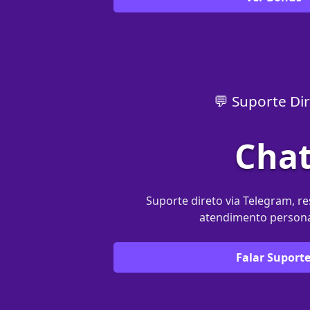
💬 Suporte Di
Cha
Suporte direto via Telegram, r
atendimento persona
Falar Suport