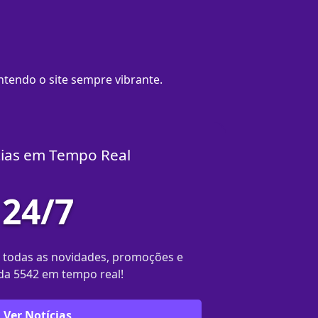
ntendo o site sempre vibrante.
cias em Tempo Real
24/7
e todas as novidades, promoções e
da 5542 em tempo real!
Ver Notícias