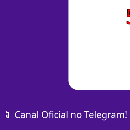
📱 Canal Oficial no Telegram!