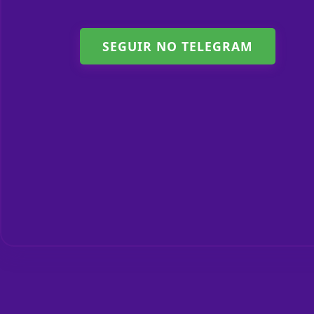
SEGUIR NO TELEGRAM