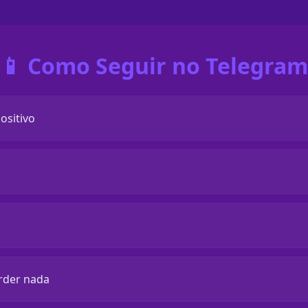
📱 Como Seguir no Telegram
ositivo
erder nada