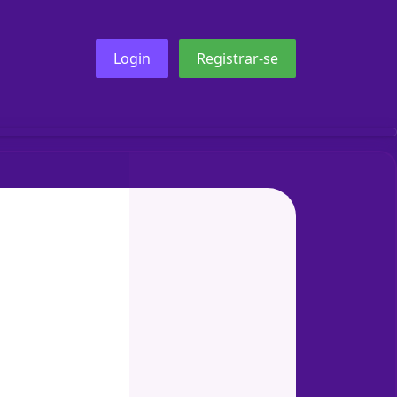
Login
Registrar-se