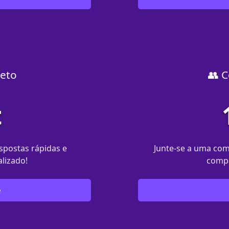
reto
👥 
t
espostas rápidas e
Junte-se a uma com
lizado!
compa
e