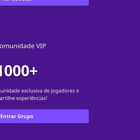
Comunidade VIP
1000+
unidade exclusiva de jogadores e
rtilhe experiências!
Entrar Grupo