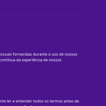
essoais fornecidas durante o uso de nossos
 contínua da experiência de nossos
nte ler e entender todos os termos antes de