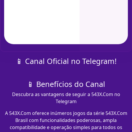
📱 Canal Oficial no Telegram!
📱 Benefícios do Canal
Descubra as vantagens de seguir a 543X.Com no
Telegram
A 543X.Com oferece inúmeros jogos da série 543X.Com
Brasil com funcionalidades poderosas, ampla
compatibilidade e operação simples para todos os