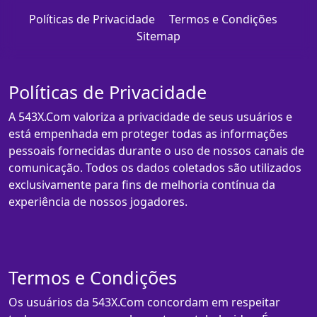
Políticas de Privacidade
Termos e Condições
Sitemap
Políticas de Privacidade
A 543X.Com valoriza a privacidade de seus usuários e
está empenhada em proteger todas as informações
pessoais fornecidas durante o uso de nossos canais de
comunicação. Todos os dados coletados são utilizados
exclusivamente para fins de melhoria contínua da
experiência de nossos jogadores.
Termos e Condições
Os usuários da 543X.Com concordam em respeitar