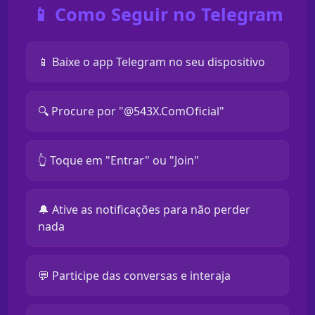
📱 Como Seguir no Telegram
📱 Baixe o app Telegram no seu dispositivo
🔍 Procure por "@543X.ComOficial"
👆 Toque em "Entrar" ou "Join"
🔔 Ative as notificações para não perder
nada
💬 Participe das conversas e interaja