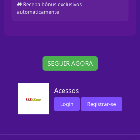
🎁 Receba bônus exclusivos
automaticamente
SEGUIR AGORA
Acessos
Login
Registrar-se