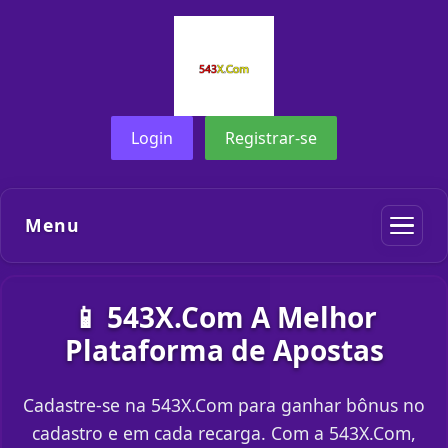
Login
Registrar-se
Menu
📱 543X.Com A Melhor
Plataforma de Apostas
Cadastre-se na 543X.Com para ganhar bônus no
cadastro e em cada recarga. Com a 543X.Com,