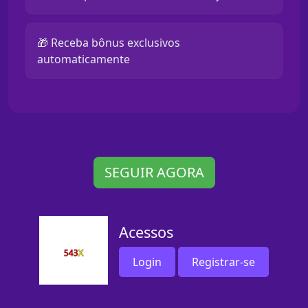
🎁 Receba bônus exclusivos
automaticamente
SEGUIR AGORA
Acessos
Login
Registrar-se