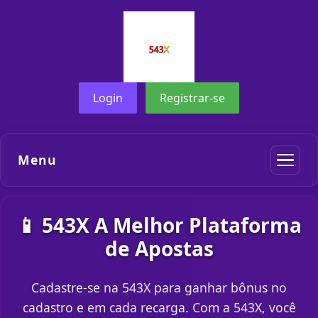
Login
Registrar-se
Menu
📱 543X A Melhor Plataforma
de Apostas
Cadastre-se na 543X para ganhar bônus no
cadastro e em cada recarga. Com a 543X, você