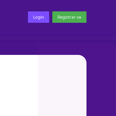
Login
Registrar-se