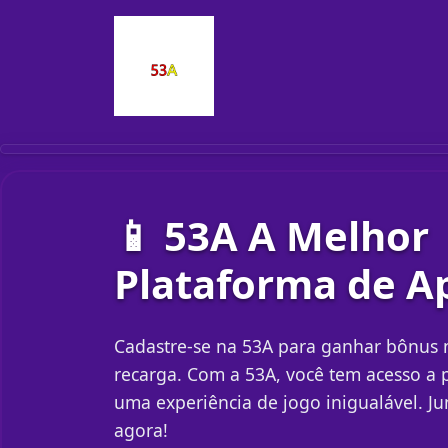
📱 53A A Melhor
Plataforma de A
Cadastre-se na 53A para ganhar bônus 
recarga. Com a 53A, você tem acesso a 
uma experiência de jogo inigualável. J
agora!