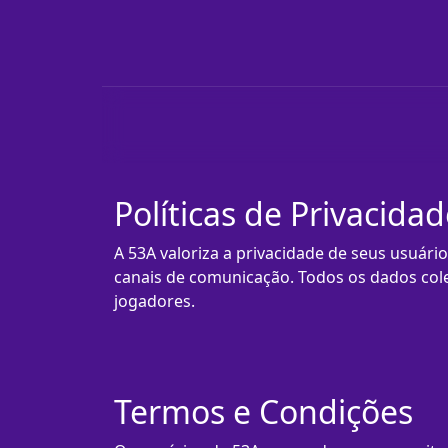
Políticas de Privacida
A 53A valoriza a privacidade de seus usuár
canais de comunicação. Todos os dados cole
jogadores.
Termos e Condições