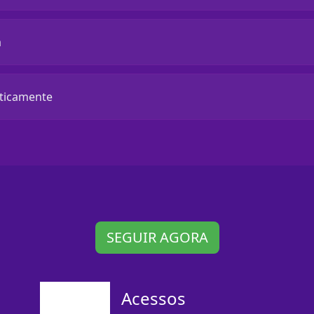
a
aticamente
SEGUIR AGORA
Acessos