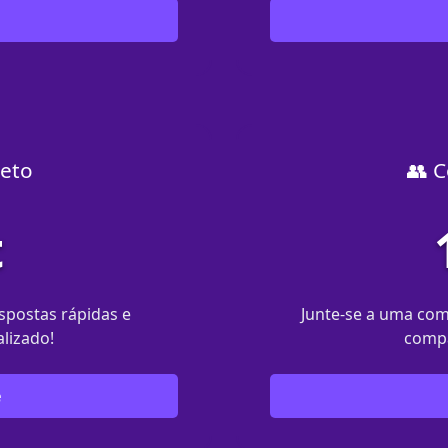
reto
👥 
t
espostas rápidas e
Junte-se a uma com
lizado!
compa
e