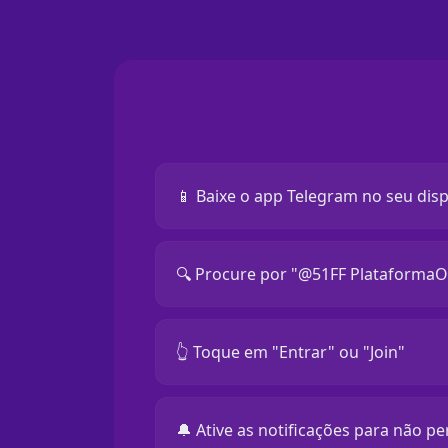
📱 Baixe o app Telegram no seu disp
🔍 Procure por "@51FF PlataformaOf
👆 Toque em "Entrar" ou "Join"
🔔 Ative as notificações para não p