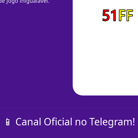
e jogo inigualável.
📱 Canal Oficial no Telegram!