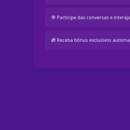
💬 Participe das conversas e interaj
🎁 Receba bônus exclusivos autom