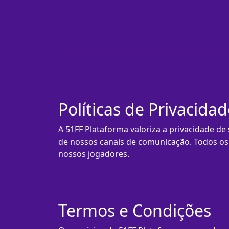
Políticas de Privacida
A 51FF Plataforma valoriza a privacidade d
de nossos canais de comunicação. Todos os 
nossos jogadores.
Termos e Condições