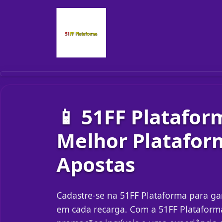
📱 51FF Platafor
Melhor Platafor
Apostas
Cadastre-se na 51FF Plataforma para g
em cada recarga. Com a 51FF Plataforma