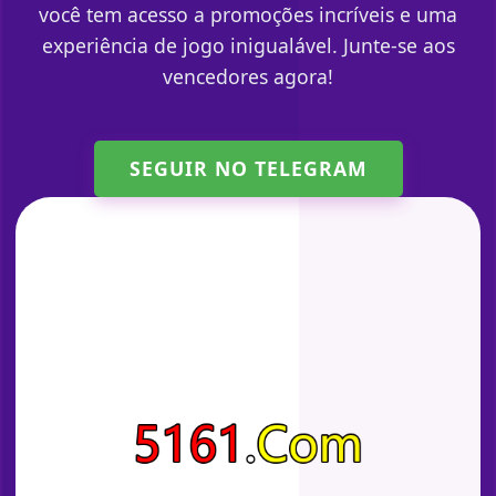
você tem acesso a promoções incríveis e uma
experiência de jogo inigualável. Junte-se aos
vencedores agora!
SEGUIR NO TELEGRAM