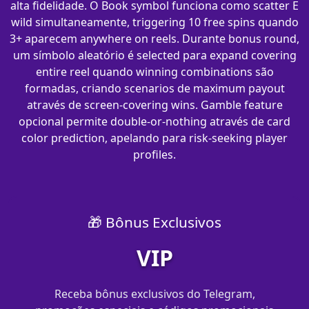
alta fidelidade. O Book symbol funciona como scatter E
wild simultaneamente, triggering 10 free spins quando
3+ aparecem anywhere on reels. Durante bonus round,
um símbolo aleatório é selected para expand covering
entire reel quando winning combinations são
formadas, criando scenarios de maximum payout
através de screen-covering wins. Gamble feature
opcional permite double-or-nothing através de card
color prediction, apelando para risk-seeking player
profiles.
🎁 Bônus Exclusivos
VIP
Receba bônus exclusivos do Telegram,