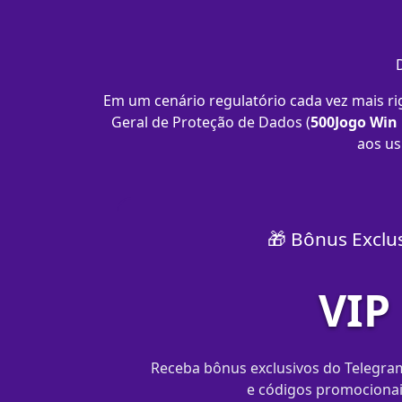
Em um cenário regulatório cada vez mais r
Geral de Proteção de Dados (
500Jogo Win 
aos us
🎁 Bônus Exclu
VIP
Receba bônus exclusivos do Telegra
e códigos promocionai