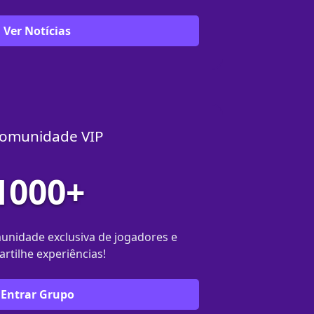
Ver Notícias
Comunidade VIP
1000+
unidade exclusiva de jogadores e
rtilhe experiências!
Entrar Grupo