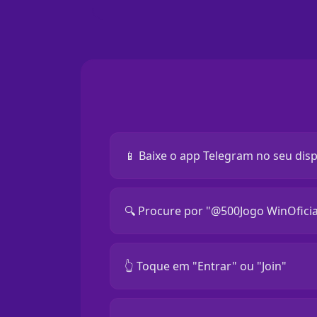
📱 Baixe o app Telegram no seu disp
🔍 Procure por "@500Jogo WinOficia
👆 Toque em "Entrar" ou "Join"