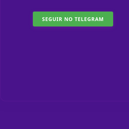
SEGUIR NO TELEGRAM