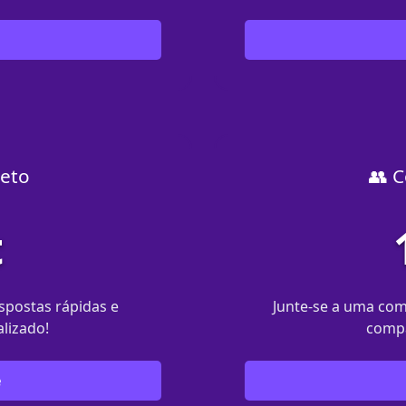
reto
👥 
t
espostas rápidas e
Junte-se a uma com
lizado!
compa
e