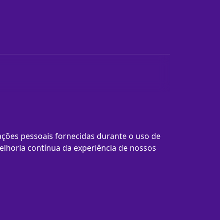
ações pessoais fornecidas durante o uso de
elhoria contínua da experiência de nossos