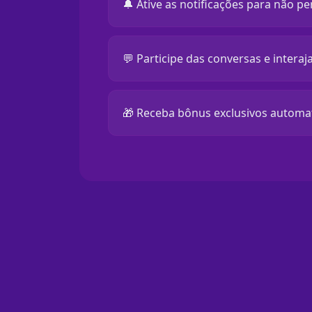
🔔 Ative as notificações para não p
💬 Participe das conversas e interaj
🎁 Receba bônus exclusivos autom