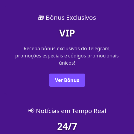
🎁 Bônus Exclusivos
VIP
Receba bônus exclusivos do Telegram,
promoções especiais e códigos promocionais
únicos!
Ver Bônus
📢 Notícias em Tempo Real
24/7