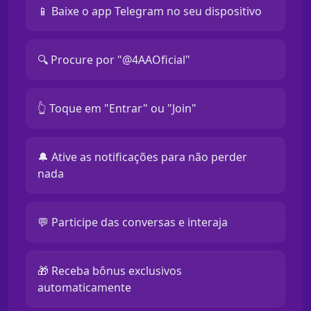
📱 Baixe o app Telegram no seu dispositivo
🔍 Procure por "@4AAOficial"
👆 Toque em "Entrar" ou "Join"
🔔 Ative as notificações para não perder
nada
💬 Participe das conversas e interaja
🎁 Receba bônus exclusivos
automaticamente