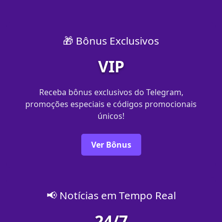
🎁 Bônus Exclusivos
VIP
Receba bônus exclusivos do Telegram,
promoções especiais e códigos promocionais
únicos!
Ver Bônus
📢 Notícias em Tempo Real
24/7