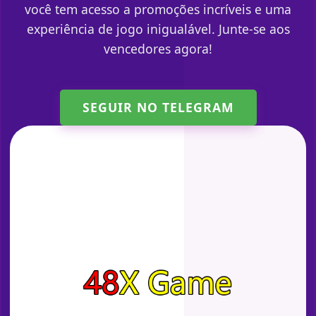
você tem acesso a promoções incríveis e uma
experiência de jogo inigualável. Junte-se aos
vencedores agora!
SEGUIR NO TELEGRAM