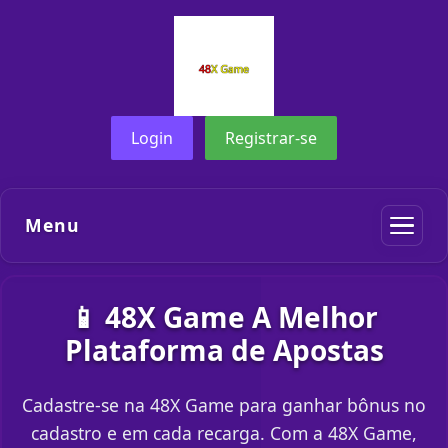
Login
Registrar-se
Menu
📱 48X Game A Melhor
Plataforma de Apostas
Cadastre-se na 48X Game para ganhar bônus no
cadastro e em cada recarga. Com a 48X Game,