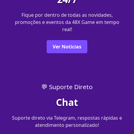
Fique por dentro de todas as novidades,
promoções e eventos da 48X Game em tempo
real!
Ver Notícias
💬 Suporte Direto
Chat
Suporte direto via Telegram, respostas rápidas e
atendimento personalizado!