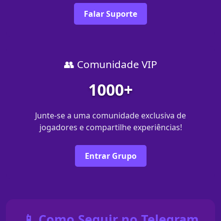
Falar Suporte
👥 Comunidade VIP
1000+
Junte-se a uma comunidade exclusiva de
jogadores e compartilhe experiências!
Entrar Grupo
📱 Como Seguir no Telegram