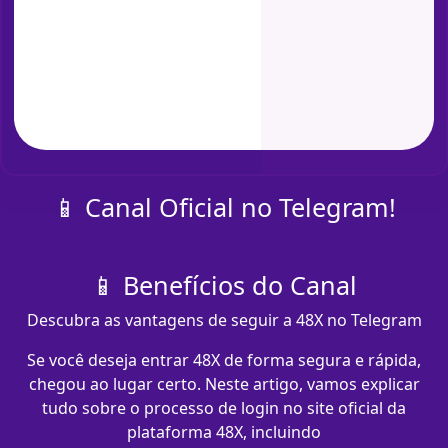
📱 Canal Oficial no Telegram!
📱 Benefícios do Canal
Descubra as vantagens de seguir a 48X no Telegram
Se você deseja entrar 48X de forma segura e rápida,
chegou ao lugar certo. Neste artigo, vamos explicar
tudo sobre o processo de login no site oficial da
plataforma 48X, incluindo