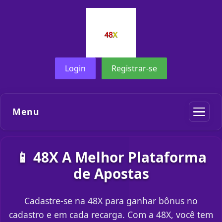
Login
Registrar-se
Menu
📱 48X A Melhor Plataforma
de Apostas
Cadastre-se na 48X para ganhar bônus no
cadastro e em cada recarga. Com a 48X, você tem