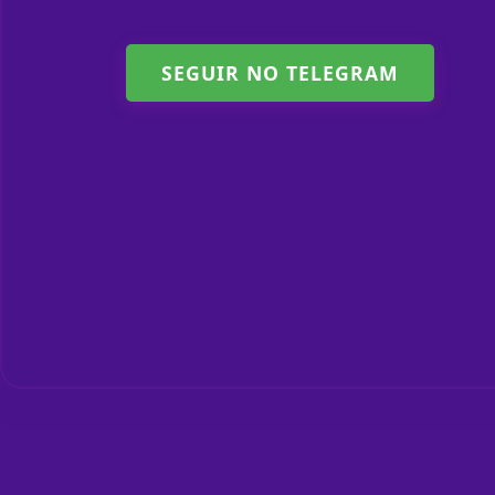
SEGUIR NO TELEGRAM