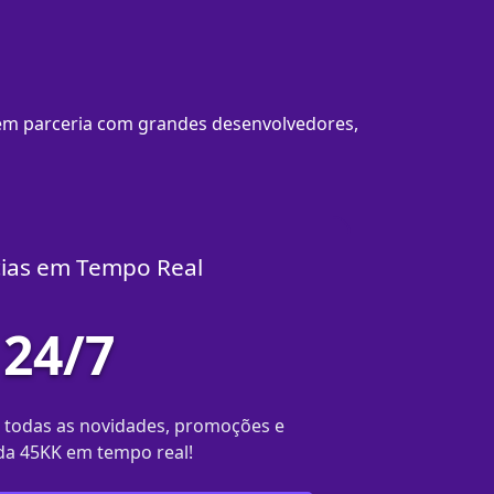
, em parceria com grandes desenvolvedores,
cias em Tempo Real
24/7
e todas as novidades, promoções e
da 45KK em tempo real!