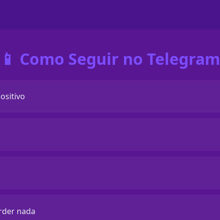
📱 Como Seguir no Telegram
ositivo
erder nada