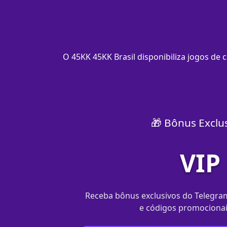
O 45KK 45KK Brasil disponibiliza jogos de
🎁 Bônus Exclu
VIP
Receba bônus exclusivos do Telegra
e códigos promocionai