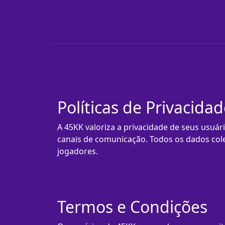
Políticas de Privacida
A 45KK valoriza a privacidade de seus usuá
canais de comunicação. Todos os dados cole
jogadores.
Termos e Condições