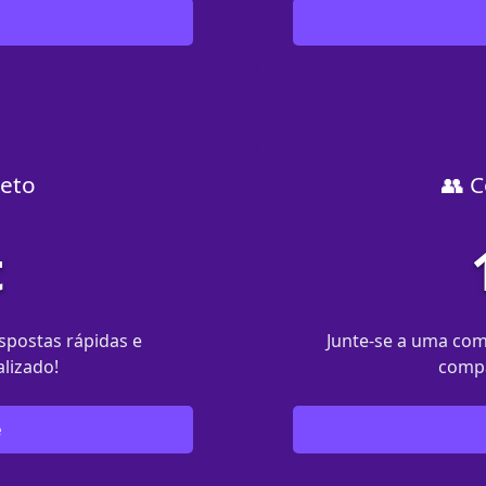
reto
👥 
t
espostas rápidas e
Junte-se a uma com
lizado!
compa
e