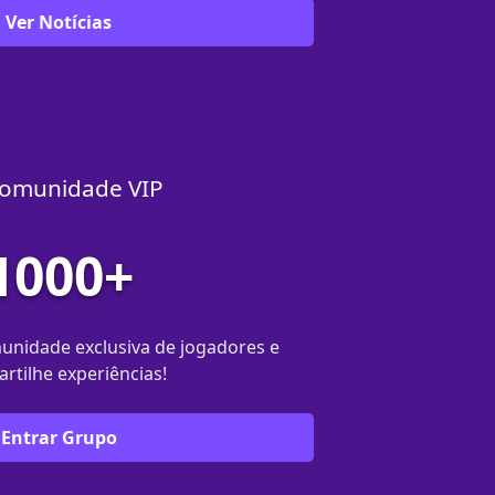
Ver Notícias
Comunidade VIP
1000+
unidade exclusiva de jogadores e
rtilhe experiências!
Entrar Grupo