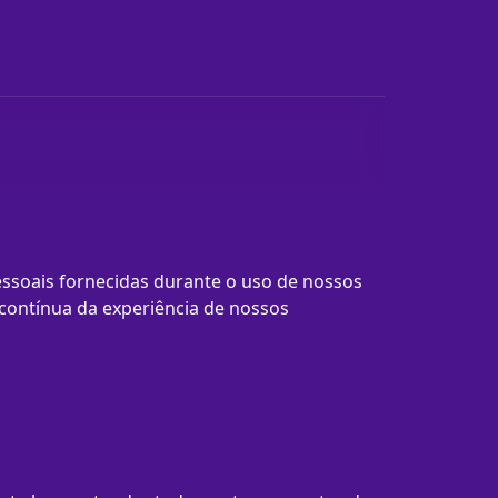
essoais fornecidas durante o uso de nossos
 contínua da experiência de nossos