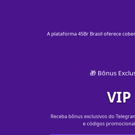
A plataforma 45Br Brasil oferece cobe
🎁 Bônus Exclu
VIP
Receba bônus exclusivos do Telegra
e códigos promocionai