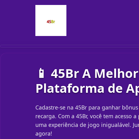
📱 45Br A Melhor
Plataforma de A
Cadastre-se na 45Br para ganhar bônus
recarga. Com a 45Br, você tem acesso a 
uma experiência de jogo inigualável. J
agora!