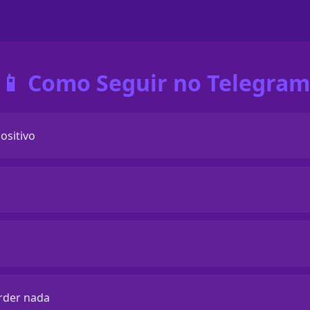
📱 Como Seguir no Telegram
ositivo
erder nada