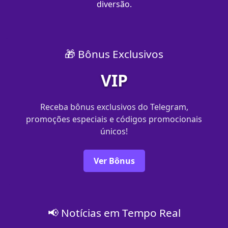
diversão.
🎁 Bônus Exclusivos
VIP
Receba bônus exclusivos do Telegram,
promoções especiais e códigos promocionais
únicos!
Ver Bônus
📢 Notícias em Tempo Real