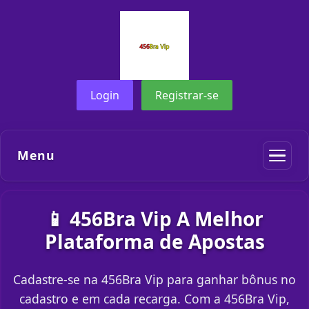
Login
Registrar-se
Menu
📱 456Bra Vip A Melhor
Plataforma de Apostas
Cadastre-se na 456Bra Vip para ganhar bônus no
cadastro e em cada recarga. Com a 456Bra Vip,