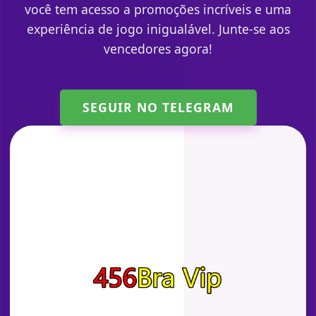
você tem acesso a promoções incríveis e uma
experiência de jogo inigualável. Junte-se aos
vencedores agora!
SEGUIR NO TELEGRAM