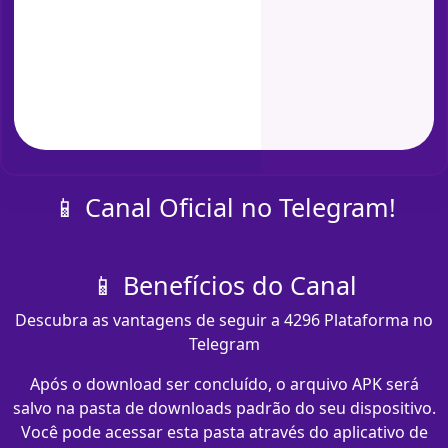
📱 Canal Oficial no Telegram!
📱 Benefícios do Canal
Descubra as vantagens de seguir a 4296 Plataforma no
Telegram
Após o download ser concluído, o arquivo APK será
salvo na pasta de downloads padrão do seu dispositivo.
Você pode acessar esta pasta através do aplicativo de