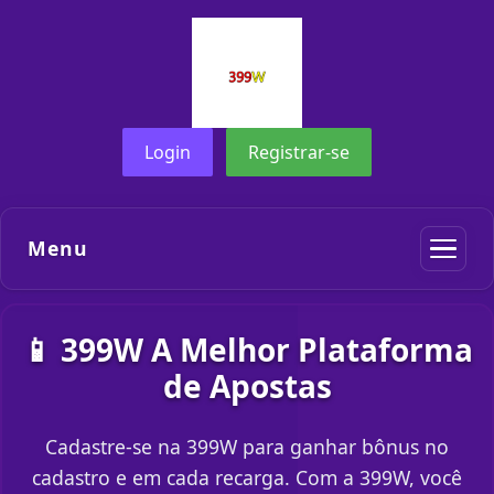
Login
Registrar-se
Menu
📱 399W A Melhor Plataforma
de Apostas
Cadastre-se na 399W para ganhar bônus no
cadastro e em cada recarga. Com a 399W, você