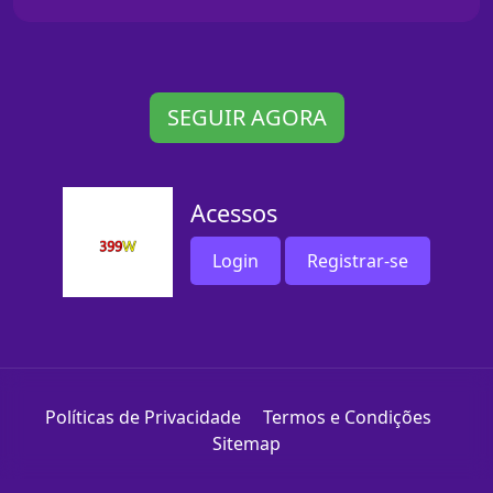
SEGUIR AGORA
Acessos
Login
Registrar-se
Políticas de Privacidade
Termos e Condições
Sitemap