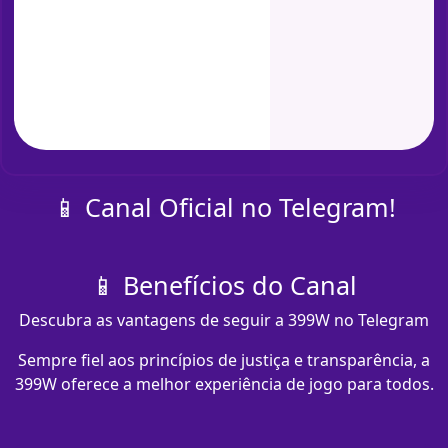
📱 Canal Oficial no Telegram!
📱 Benefícios do Canal
Descubra as vantagens de seguir a 399W no Telegram
Sempre fiel aos princípios de justiça e transparência, a
399W oferece a melhor experiência de jogo para todos.