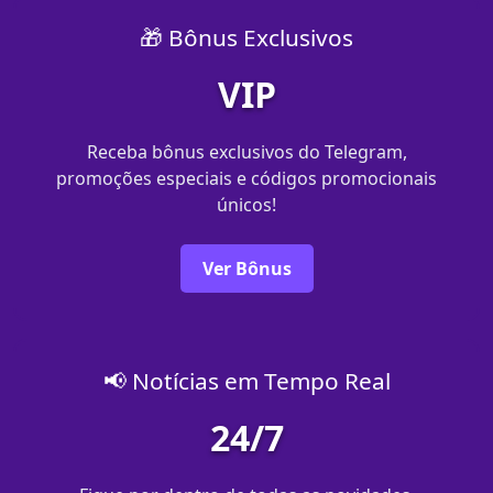
🎁 Bônus Exclusivos
VIP
Receba bônus exclusivos do Telegram,
promoções especiais e códigos promocionais
únicos!
Ver Bônus
📢 Notícias em Tempo Real
24/7