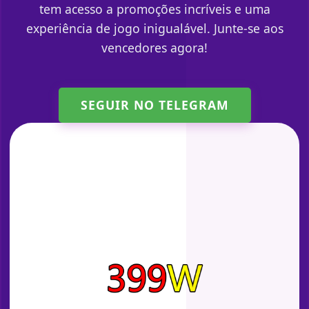
tem acesso a promoções incríveis e uma
experiência de jogo inigualável. Junte-se aos
vencedores agora!
SEGUIR NO TELEGRAM