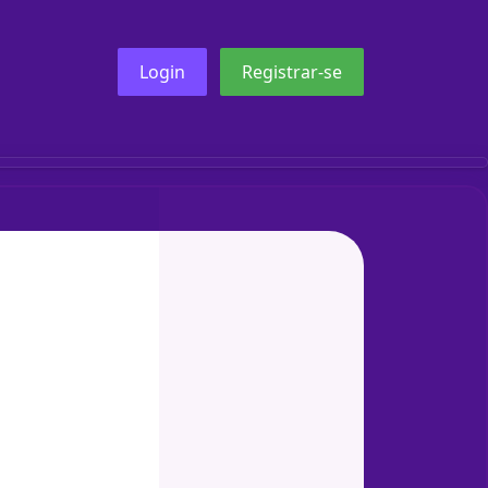
Login
Registrar-se