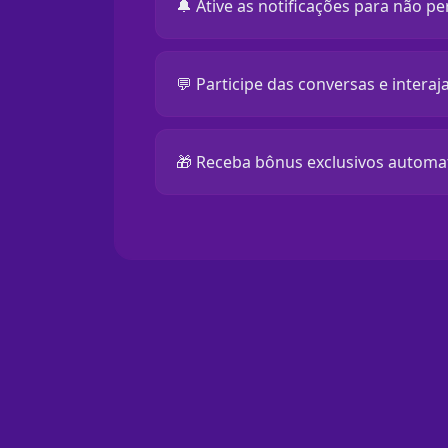
🔔 Ative as notificações para não p
💬 Participe das conversas e interaj
🎁 Receba bônus exclusivos autom