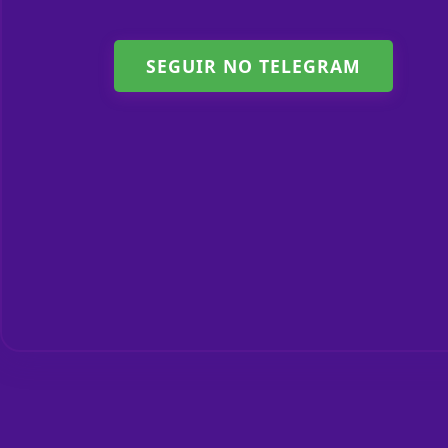
SEGUIR NO TELEGRAM