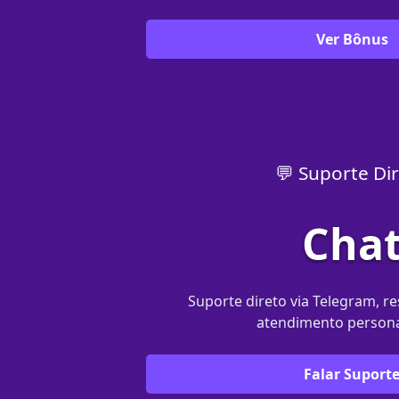
Ver Bônus
💬 Suporte Di
Cha
Suporte direto via Telegram, r
atendimento persona
Falar Suport