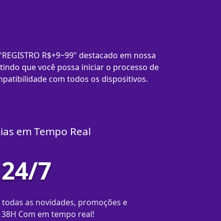
ão "REGISTRO R$+9~99" destacado em nossa
ntindo que você possa iniciar o processo de
patibilidade com todos os dispositivos.
cias em Tempo Real
24/7
e todas as novidades, promoções e
 38H Com em tempo real!