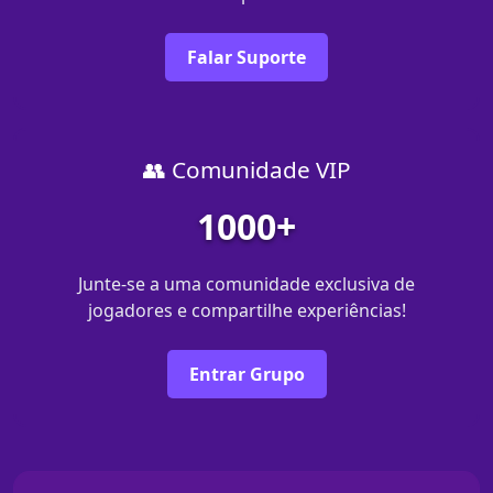
Falar Suporte
👥 Comunidade VIP
1000+
Junte-se a uma comunidade exclusiva de
jogadores e compartilhe experiências!
Entrar Grupo