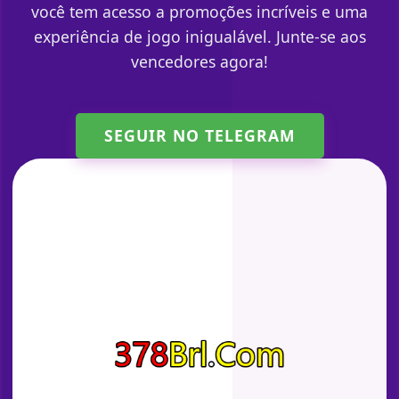
você tem acesso a promoções incríveis e uma
experiência de jogo inigualável. Junte-se aos
vencedores agora!
SEGUIR NO TELEGRAM