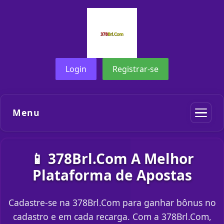
Login
Registrar-se
Menu
📱 378Brl.Com A Melhor
Plataforma de Apostas
Cadastre-se na 378Brl.Com para ganhar bônus no
cadastro e em cada recarga. Com a 378Brl.Com,