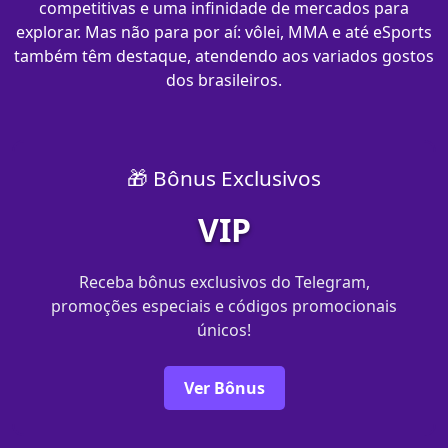
competitivas e uma infinidade de mercados para
explorar. Mas não para por aí: vôlei, MMA e até eSports
também têm destaque, atendendo aos variados gostos
dos brasileiros.
🎁 Bônus Exclusivos
VIP
Receba bônus exclusivos do Telegram,
promoções especiais e códigos promocionais
únicos!
Ver Bônus