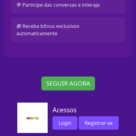
💬 Participe das conversas e interaja
🎁 Receba bônus exclusivos
automaticamente
SEGUIR AGORA
Acessos
Login
Registrar-se