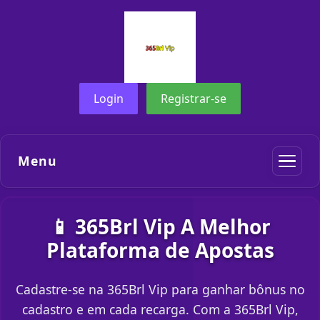
Login
Registrar-se
Menu
📱 365Brl Vip A Melhor
Plataforma de Apostas
Cadastre-se na 365Brl Vip para ganhar bônus no
cadastro e em cada recarga. Com a 365Brl Vip,