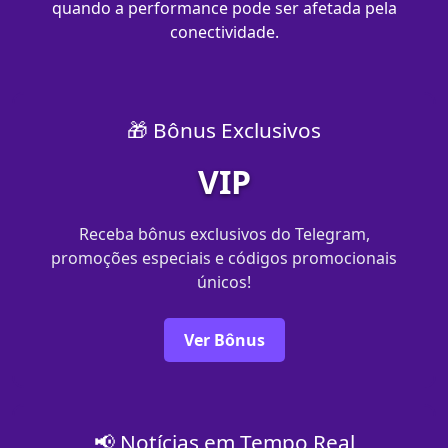
quando a performance pode ser afetada pela
conectividade.
🎁 Bônus Exclusivos
VIP
Receba bônus exclusivos do Telegram,
promoções especiais e códigos promocionais
únicos!
Ver Bônus
📢 Notícias em Tempo Real