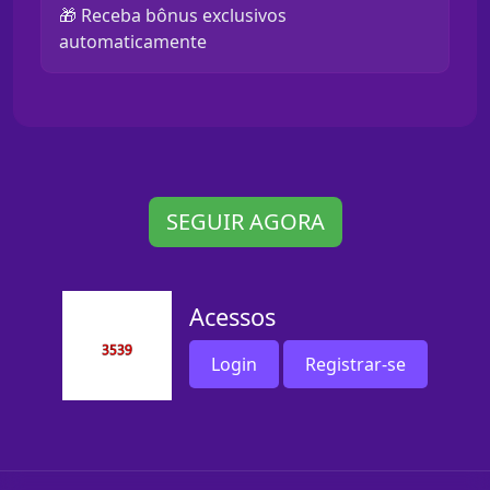
🎁 Receba bônus exclusivos
automaticamente
SEGUIR AGORA
Acessos
Login
Registrar-se