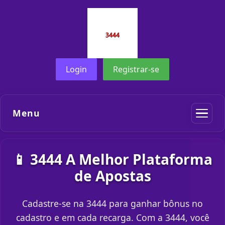
Login
Registrar-se
Menu
📱 3444 A Melhor Plataforma
de Apostas
Cadastre-se na 3444 para ganhar bônus no
cadastro e em cada recarga. Com a 3444, você