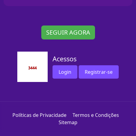
SEGUIR AGORA
Acessos
Login
Registrar-se
Políticas de Privacidade
Termos e Condições
Sitemap