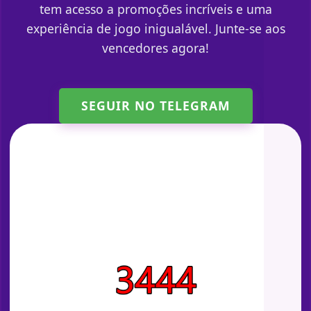
tem acesso a promoções incríveis e uma
experiência de jogo inigualável. Junte-se aos
vencedores agora!
SEGUIR NO TELEGRAM