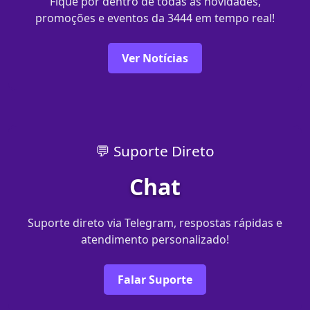
Fique por dentro de todas as novidades,
promoções e eventos da 3444 em tempo real!
Ver Notícias
💬 Suporte Direto
Chat
Suporte direto via Telegram, respostas rápidas e
atendimento personalizado!
Falar Suporte