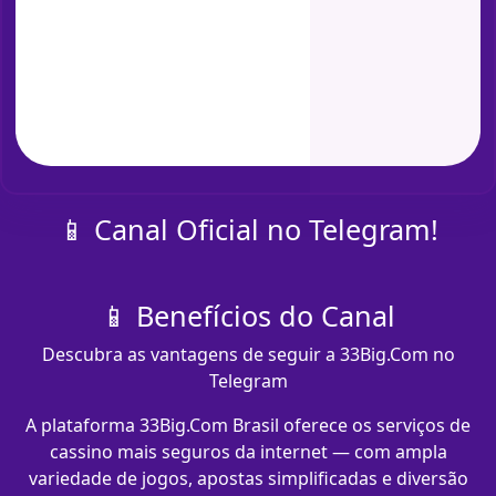
📱 Canal Oficial no Telegram!
📱 Benefícios do Canal
Descubra as vantagens de seguir a 33Big.Com no
Telegram
A plataforma 33Big.Com Brasil oferece os serviços de
cassino mais seguros da internet — com ampla
variedade de jogos, apostas simplificadas e diversão