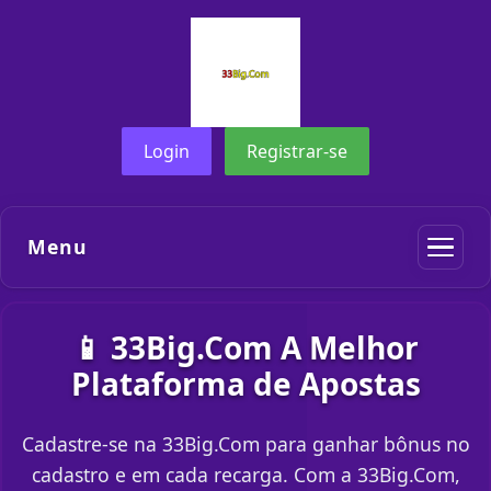
Login
Registrar-se
Menu
📱 33Big.Com A Melhor
Plataforma de Apostas
Cadastre-se na 33Big.Com para ganhar bônus no
cadastro e em cada recarga. Com a 33Big.Com,