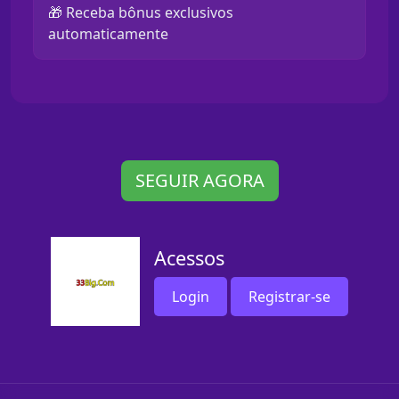
🎁 Receba bônus exclusivos
automaticamente
SEGUIR AGORA
Acessos
Login
Registrar-se