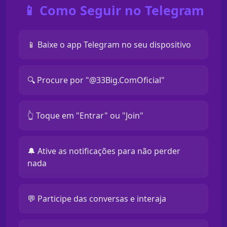
📱 Como Seguir no Telegram
📱 Baixe o app Telegram no seu dispositivo
🔍 Procure por "@33Big.ComOficial"
👆 Toque em "Entrar" ou "Join"
🔔 Ative as notificações para não perder
nada
💬 Participe das conversas e interaja