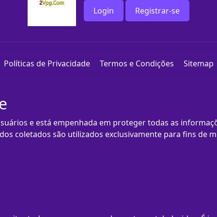
Login
Registrar-se
Políticas de Privacidade
Termos e Condições
Sitemap
de
 usuários e está empenhada em proteger todas as informaçõ
os coletados são utilizados exclusivamente para fins de m