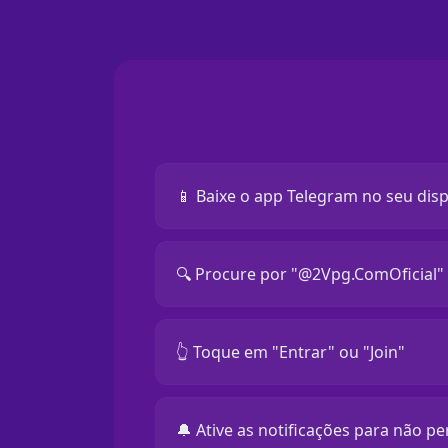
📱 Baixe o app Telegram no seu disp
🔍 Procure por "@2Vpg.ComOficial"
👆 Toque em "Entrar" ou "Join"
🔔 Ative as notificações para não p