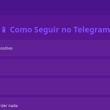
📱 Como Seguir no Telegram
ositivo
erder nada