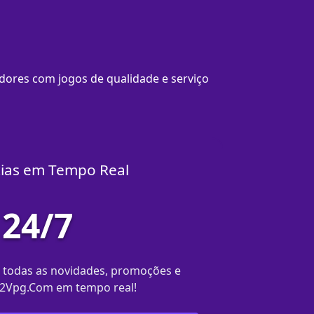
res com jogos de qualidade e serviço
cias em Tempo Real
24/7
e todas as novidades, promoções e
 2Vpg.Com em tempo real!