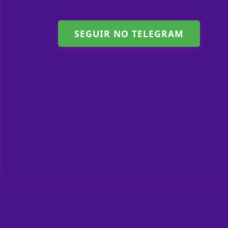
SEGUIR NO TELEGRAM