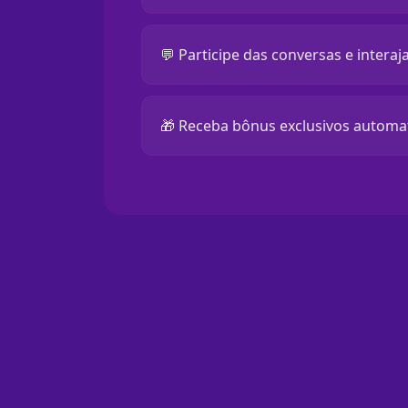
💬 Participe das conversas e interaj
🎁 Receba bônus exclusivos autom