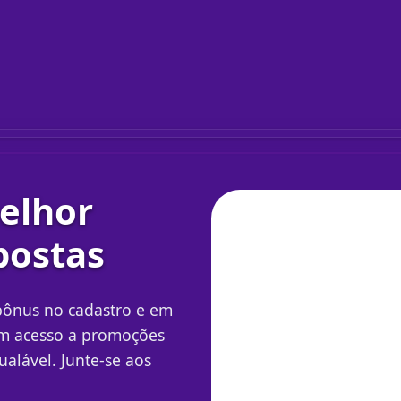
elhor
postas
bônus no cadastro e em
em acesso a promoções
ualável. Junte-se aos