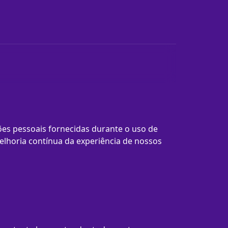
es pessoais fornecidas durante o uso de
elhoria contínua da experiência de nossos