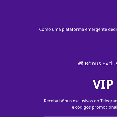
Como uma plataforma emergente dedic
🎁 Bônus Exclu
VIP
Receba bônus exclusivos do Telegra
e códigos promocionai