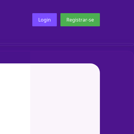
Login
Registrar-se