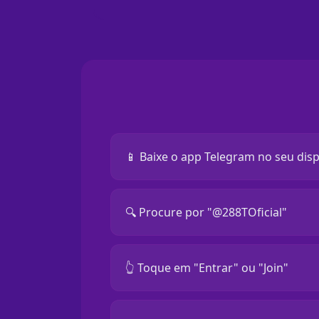
📱 Baixe o app Telegram no seu disp
🔍 Procure por "@288TOficial"
👆 Toque em "Entrar" ou "Join"