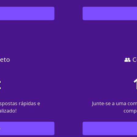
reto
👥 
t
espostas rápidas e
Junte-se a uma com
lizado!
compa
e