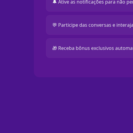
🔔 Ative as notificações para não p
💬 Participe das conversas e interaj
🎁 Receba bônus exclusivos autom