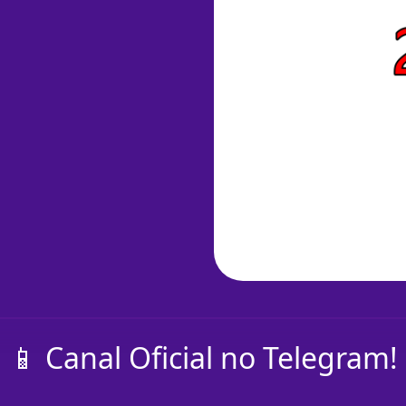
📱 Canal Oficial no Telegram!