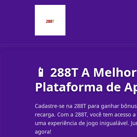
📱 288T A Melhor
Plataforma de A
Cadastre-se na 288T para ganhar bônus
recarga. Com a 288T, você tem acesso a
uma experiência de jogo inigualável. J
agora!