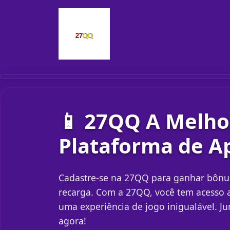
📱 27QQ A Melho
Plataforma de A
Cadastre-se na 27QQ para ganhar bônu
recarga. Com a 27QQ, você tem acesso a
uma experiência de jogo inigualável. J
agora!