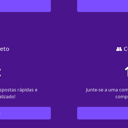
reto
👥 
t
espostas rápidas e
Junte-se a uma com
lizado!
compa
e