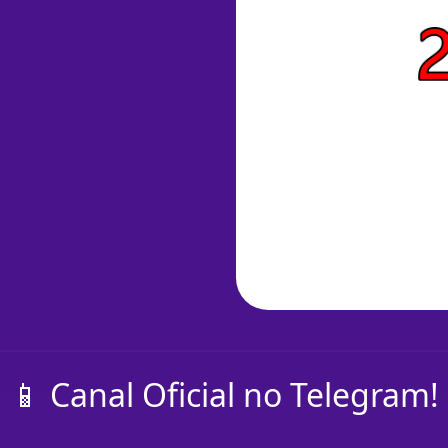
📱 Canal Oficial no Telegram!