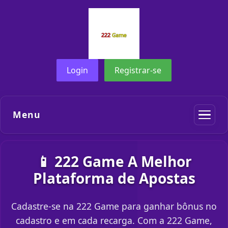
Login
Registrar-se
Menu
📱 222 Game A Melhor
Plataforma de Apostas
Cadastre-se na 222 Game para ganhar bônus no
cadastro e em cada recarga. Com a 222 Game,