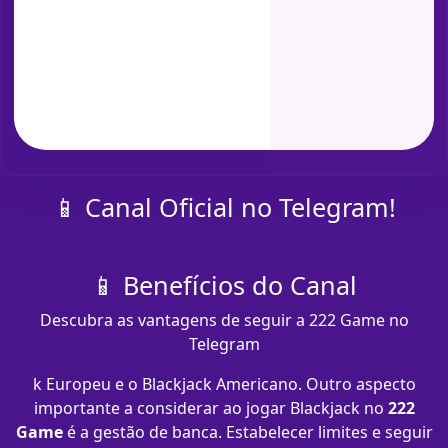
📱 Canal Oficial no Telegram!
📱 Benefícios do Canal
Descubra as vantagens de seguir a 222 Game no
Telegram
k Europeu e o Blackjack Americano. Outro aspecto
importante a considerar ao jogar Blackjack no
222
Game
é a gestão de banca. Estabelecer limites e seguir