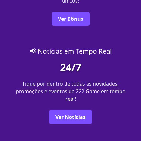
únicos!
Ver Bônus
📢 Notícias em Tempo Real
24/7
Fique por dentro de todas as novidades,
promoções e eventos da 222 Game em tempo
real!
Ver Notícias