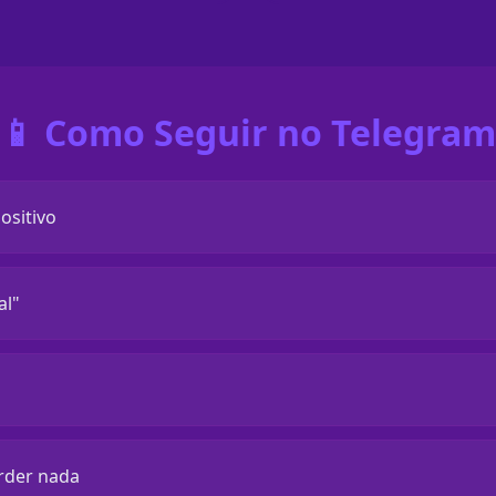
📱 Como Seguir no Telegram
ositivo
al"
erder nada