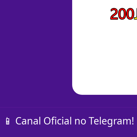
📱 Canal Oficial no Telegram!