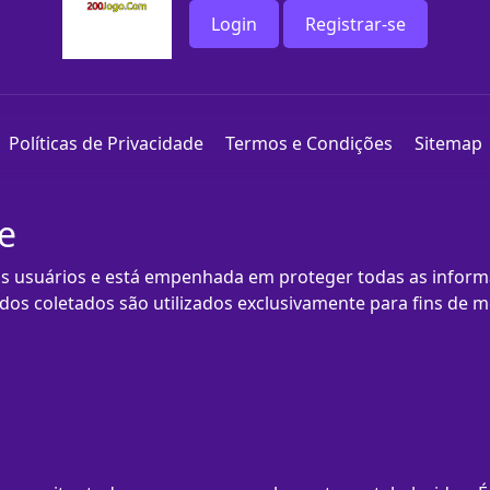
Login
Registrar-se
Políticas de Privacidade
Termos e Condições
Sitemap
de
eus usuários e está empenhada em proteger todas as inform
os coletados são utilizados exclusivamente para fins de m