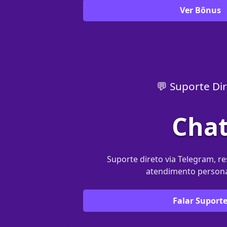
Ver Bônus
💬 Suporte Di
Cha
Suporte direto via Telegram, r
atendimento persona
Falar Suport