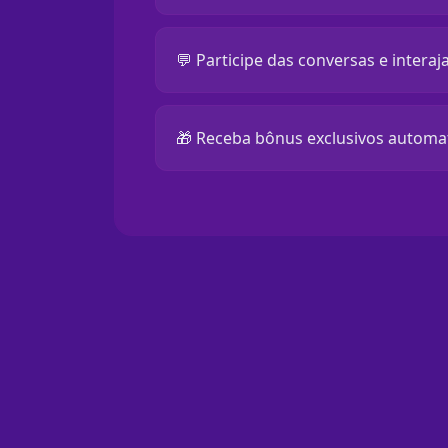
💬 Participe das conversas e interaj
🎁 Receba bônus exclusivos autom