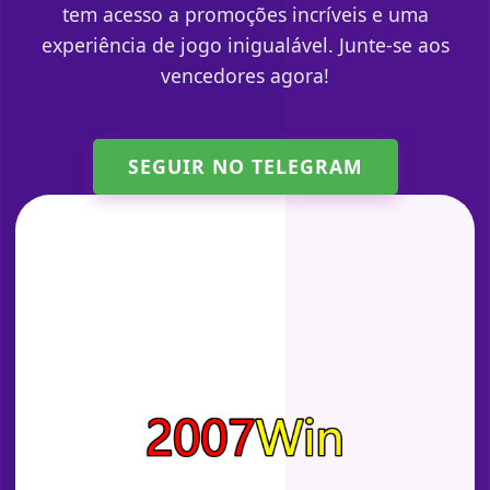
tem acesso a promoções incríveis e uma
experiência de jogo inigualável. Junte-se aos
vencedores agora!
SEGUIR NO TELEGRAM