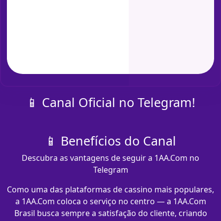
📱 Canal Oficial no Telegram!
📱 Benefícios do Canal
Descubra as vantagens de seguir a 1AA.Com no
Telegram
Como uma das plataformas de cassino mais populares,
a 1AA.Com coloca o serviço no centro — a 1AA.Com
Brasil busca sempre a satisfação do cliente, criando