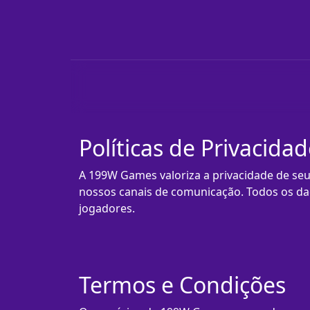
Políticas de Privacida
A 199W Games valoriza a privacidade de se
nossos canais de comunicação. Todos os dad
jogadores.
Termos e Condições