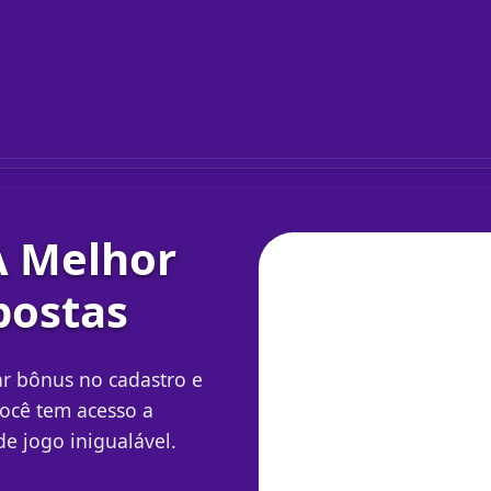
A Melhor
postas
r bônus no cadastro e
ocê tem acesso a
e jogo inigualável.