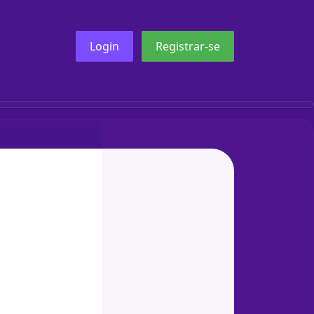
Login
Registrar-se