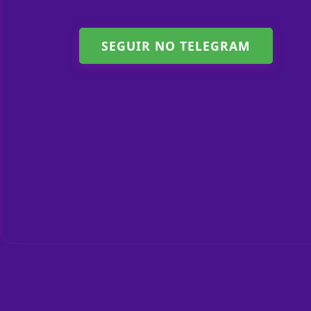
SEGUIR NO TELEGRAM