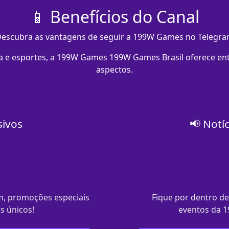
📱 Benefícios do Canal
escubra as vantagens de seguir a 199W Games no Telegr
ca e esportes, a 199W Games 199W Games Brasil oferece en
aspectos.
sivos
📢 Notí
m, promoções especiais
Fique por dentro d
s únicos!
eventos da 