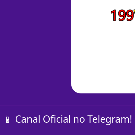
📱 Canal Oficial no Telegram!