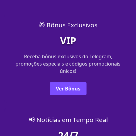
🎁 Bônus Exclusivos
VIP
Receba bônus exclusivos do Telegram,
promoções especiais e códigos promocionais
únicos!
Ver Bônus
📢 Notícias em Tempo Real
24/7