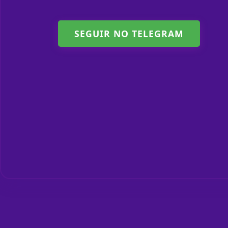
SEGUIR NO TELEGRAM