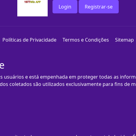
Login
Registrar-se
Políticas de Privacidade
Termos e Condições
Sitemap
de
eus usuários e está empenhada em proteger todas as inform
os coletados são utilizados exclusivamente para fins de m