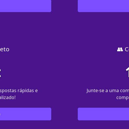
reto
👥 
t
espostas rápidas e
Junte-se a uma com
lizado!
compa
e