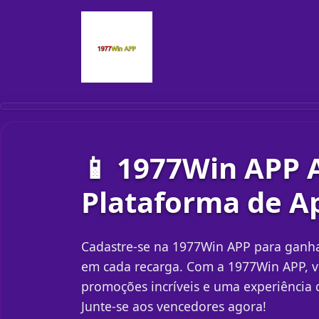
📱 1977Win APP 
Plataforma de A
Cadastre-se na 1977Win APP para ganha
em cada recarga. Com a 1977Win APP, v
promoções incríveis e uma experiência d
Junte-se aos vencedores agora!