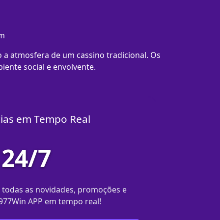
am
 a atmosfera de um cassino tradicional. Os
iente social e envolvente.
cias em Tempo Real
24/7
e todas as novidades, promoções e
977Win APP em tempo real!