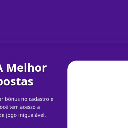
A Melhor
postas
r bônus no cadastro e
ocê tem acesso a
e jogo inigualável.