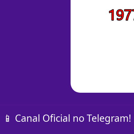
📱 Canal Oficial no Telegram!