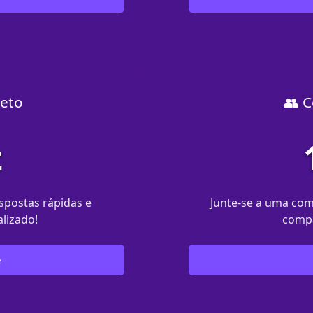
reto
👥 
t
espostas rápidas e
Junte-se a uma com
lizado!
compa
e