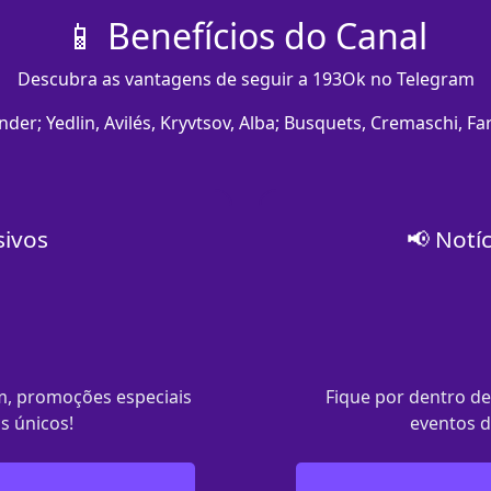
📱 Benefícios do Canal
Descubra as vantagens de seguir a 193Ok no Telegram
der; Yedlin, Avilés, Kryvtsov, Alba; Busquets, Cremaschi, Far
sivos
📢 Notí
m, promoções especiais
Fique por dentro d
s únicos!
eventos d