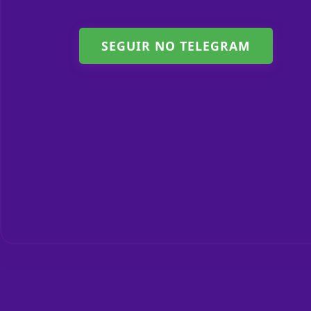
SEGUIR NO TELEGRAM