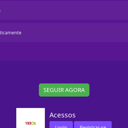
a
aticamente
SEGUIR AGORA
Acessos
Login
Registrar-se