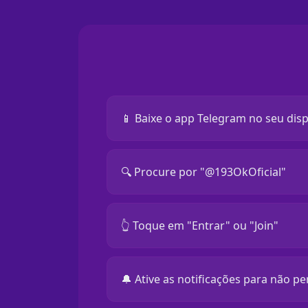
📱 Baixe o app Telegram no seu disp
🔍 Procure por "@193OkOficial"
👆 Toque em "Entrar" ou "Join"
🔔 Ative as notificações para não p