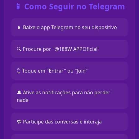
📱 Como Seguir no Telegram
📱 Baixe o app Telegram no seu dispositivo
🔍 Procure por "@188W APPOficial"
👆 Toque em "Entrar" ou "Join"
🔔 Ative as notificações para não perder
nada
💬 Participe das conversas e interaja