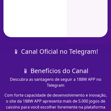
📱 Canal Oficial no Telegram!
📱 Benefícios do Canal
Descubra as vantagens de seguir a 188W APP no
Telegram
Com forte capacidade de desenvolvimento e inovação,
o site da 188W APP apresenta mais de 5.000 jogos de
cassino para você escolher livremente na plataforma