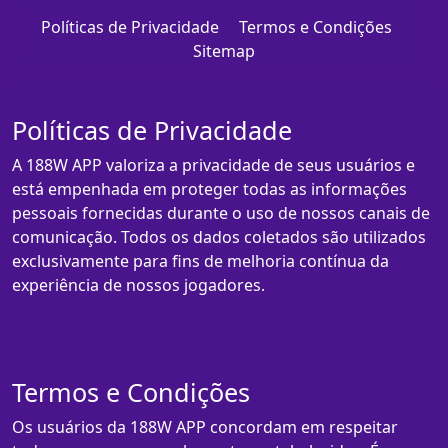
Políticas de Privacidade
Termos e Condições
Sitemap
Políticas de Privacidade
A 188W APP valoriza a privacidade de seus usuários e
está empenhada em proteger todas as informações
pessoais fornecidas durante o uso de nossos canais de
comunicação. Todos os dados coletados são utilizados
exclusivamente para fins de melhoria contínua da
experiência de nossos jogadores.
Termos e Condições
Os usuários da 188W APP concordam em respeitar