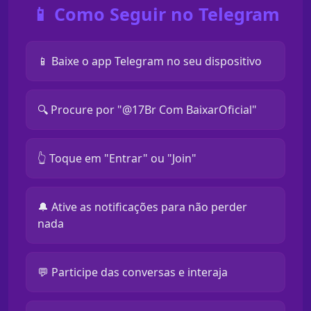
📱 Como Seguir no Telegram
📱 Baixe o app Telegram no seu dispositivo
🔍 Procure por "@17Br Com BaixarOficial"
👆 Toque em "Entrar" ou "Join"
🔔 Ative as notificações para não perder
nada
💬 Participe das conversas e interaja