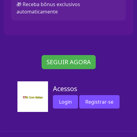
🎁 Receba bônus exclusivos
automaticamente
SEGUIR AGORA
Acessos
Login
Registrar-se