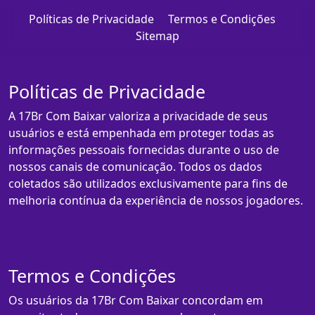
Políticas de Privacidade
Termos e Condições
Sitemap
Políticas de Privacidade
A 17Br Com Baixar valoriza a privacidade de seus
usuários e está empenhada em proteger todas as
informações pessoais fornecidas durante o uso de
nossos canais de comunicação. Todos os dados
coletados são utilizados exclusivamente para fins de
melhoria contínua da experiência de nossos jogadores.
Termos e Condições
Os usuários da 17Br Com Baixar concordam em