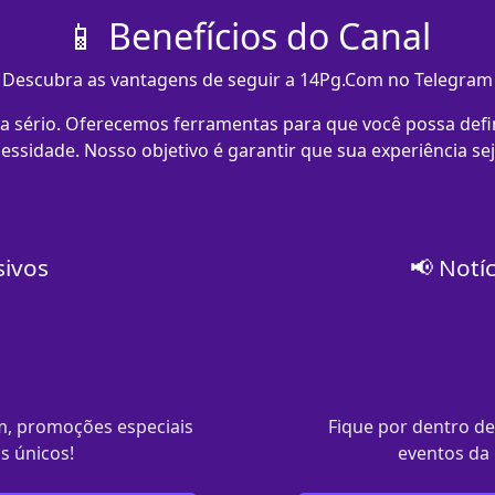
📱 Benefícios do Canal
Descubra as vantagens de seguir a 14Pg.Com no Telegram
 a sério. Oferecemos ferramentas para que você possa defin
essidade. Nosso objetivo é garantir que sua experiência se
sivos
📢 Notí
m, promoções especiais
Fique por dentro d
s únicos!
eventos da