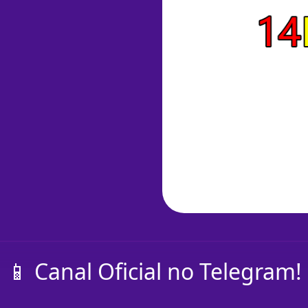
📱 Canal Oficial no Telegram!