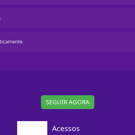
a
aticamente
SEGUIR AGORA
Acessos