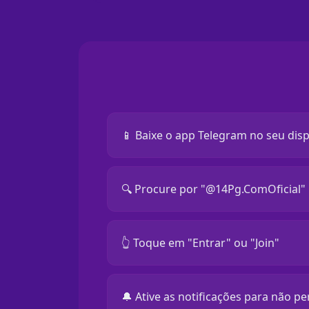
📱 Baixe o app Telegram no seu disp
🔍 Procure por "@14Pg.ComOficial"
👆 Toque em "Entrar" ou "Join"
🔔 Ative as notificações para não p