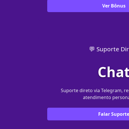
Ver Bônus
💬 Suporte Di
Cha
Suporte direto via Telegram, r
atendimento persona
Falar Suport