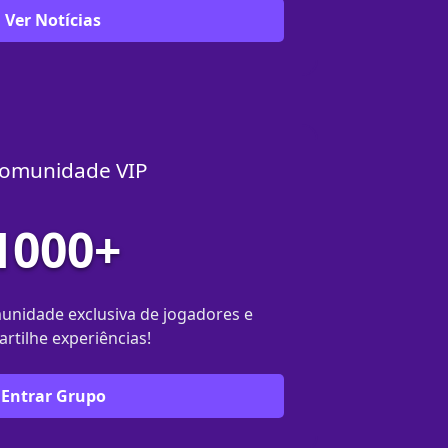
Ver Notícias
Comunidade VIP
1000+
unidade exclusiva de jogadores e
rtilhe experiências!
Entrar Grupo