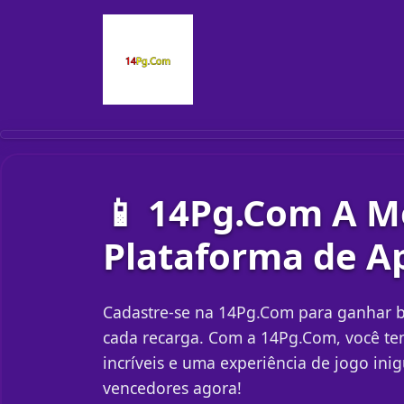
📱 14Pg.Com A M
Plataforma de A
Cadastre-se na 14Pg.Com para ganhar 
cada recarga. Com a 14Pg.Com, você t
incríveis e uma experiência de jogo inig
vencedores agora!