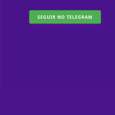
SEGUIR NO TELEGRAM