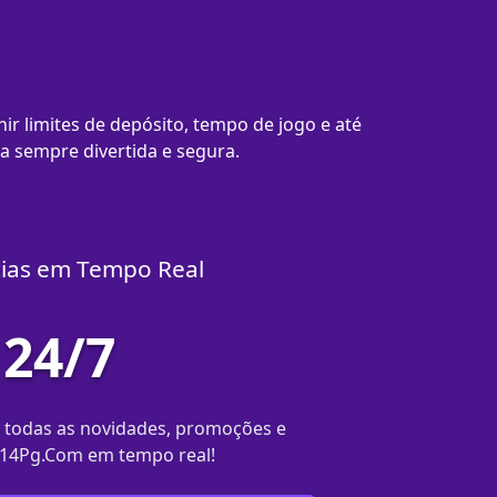
ir limites de depósito, tempo de jogo e até
ja sempre divertida e segura.
cias em Tempo Real
24/7
e todas as novidades, promoções e
 14Pg.Com em tempo real!