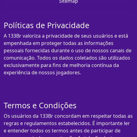
Sitemap
Políticas de Privacidade
A 133Br valoriza a privacidade de seus usuários e está
empenhada em proteger todas as informações
pessoais fornecidas durante o uso de nossos canais de
comunicação. Todos os dados coletados são utilizados
exclusivamente para fins de melhoria contínua da
experiência de nossos jogadores.
Termos e Condições
Os usuários da 133Br concordam em respeitar todas as
regras e regulamentos estabelecidos. É importante ler
e entender todos os termos antes de participar de