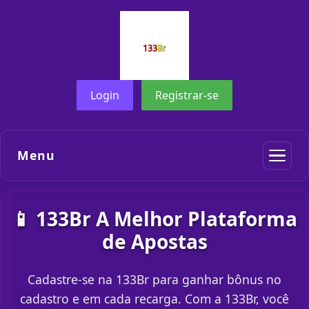
Login
Registrar-se
Menu
📱 133Br A Melhor Plataforma
de Apostas
Cadastre-se na 133Br para ganhar bônus no
cadastro e em cada recarga. Com a 133Br, você