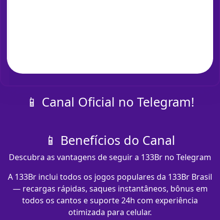
📱 Canal Oficial no Telegram!
📱 Benefícios do Canal
Descubra as vantagens de seguir a 133Br no Telegram
A 133Br inclui todos os jogos populares da 133Br Brasil
— recargas rápidas, saques instantâneos, bônus em
todos os cantos e suporte 24h com experiência
otimizada para celular.