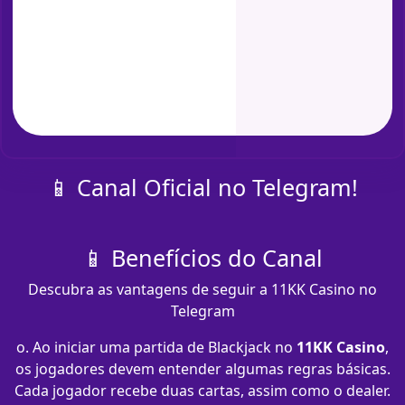
📱 Canal Oficial no Telegram!
📱 Benefícios do Canal
Descubra as vantagens de seguir a 11KK Casino no
Telegram
o. Ao iniciar uma partida de Blackjack no
11KK Casino
,
os jogadores devem entender algumas regras básicas.
Cada jogador recebe duas cartas, assim como o dealer.