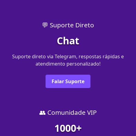
💬 Suporte Direto
Chat
Suporte direto via Telegram, respostas rápidas e
atendimento personalizado!
Falar Suporte
👥 Comunidade VIP
1000+