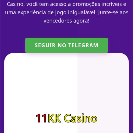
Casino, você tem acesso a promoções incríveis e
uma experiência de jogo inigualável. Junte-se aos
vencedores agora!
SEGUIR NO TELEGRAM