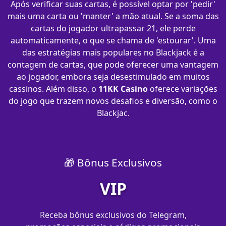
Após verificar suas cartas, é possível optar por 'pedir'
mais uma carta ou 'manter' a mão atual. Se a soma das
cartas do jogador ultrapassar 21, ele perde
automaticamente, o que se chama de 'estourar'. Uma
das estratégias mais populares no Blackjack é a
contagem de cartas, que pode oferecer uma vantagem
ao jogador, embora seja desestimulado em muitos
cassinos. Além disso, o
11KK Casino
oferece variações
do jogo que trazem novos desafios e diversão, como o
Blackjac.
🎁 Bônus Exclusivos
VIP
Receba bônus exclusivos do Telegram,