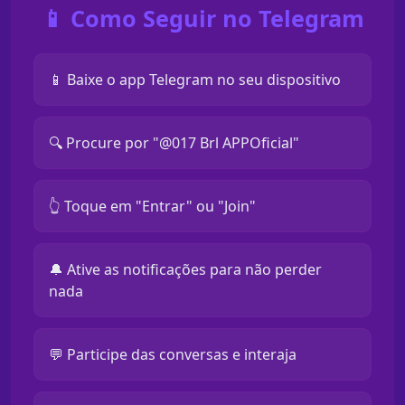
📱 Como Seguir no Telegram
📱 Baixe o app Telegram no seu dispositivo
🔍 Procure por "@017 Brl APPOficial"
👆 Toque em "Entrar" ou "Join"
🔔 Ative as notificações para não perder
nada
💬 Participe das conversas e interaja