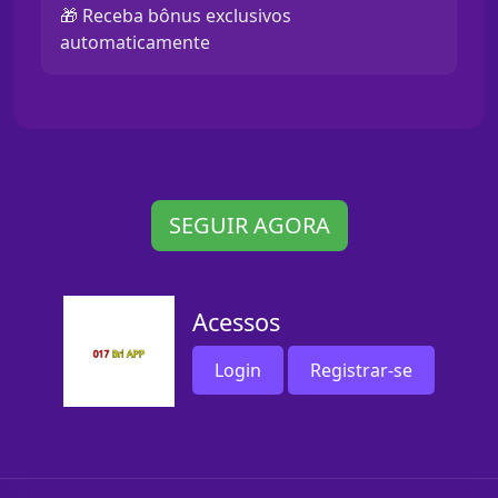
🎁 Receba bônus exclusivos
automaticamente
SEGUIR AGORA
Acessos
Login
Registrar-se