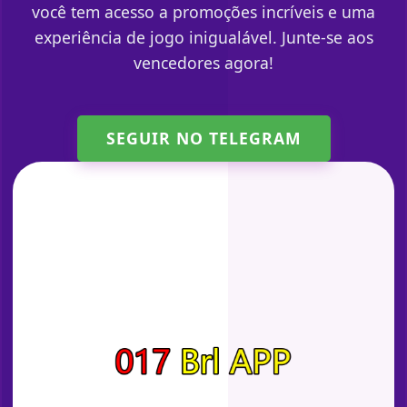
você tem acesso a promoções incríveis e uma
experiência de jogo inigualável. Junte-se aos
vencedores agora!
SEGUIR NO TELEGRAM