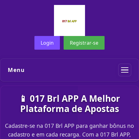
Login
Registrar-se
Menu
📱 017 Brl APP A Melhor
Plataforma de Apostas
Cadastre-se na 017 Brl APP para ganhar bônus no
cadastro e em cada recarga. Com a 017 Brl APP,