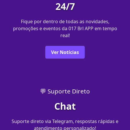
24/7
Fique por dentro de todas as novidades,
promoções e eventos da 017 Brl APP em tempo
real!
Ver Notícias
💬 Suporte Direto
Chat
Suporte direto via Telegram, respostas rápidas e
atendimento personalizado!