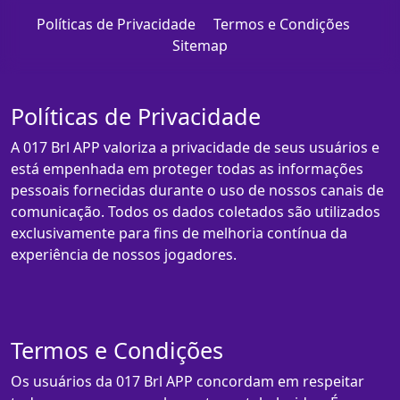
Políticas de Privacidade
Termos e Condições
Sitemap
Políticas de Privacidade
A 017 Brl APP valoriza a privacidade de seus usuários e
está empenhada em proteger todas as informações
pessoais fornecidas durante o uso de nossos canais de
comunicação. Todos os dados coletados são utilizados
exclusivamente para fins de melhoria contínua da
experiência de nossos jogadores.
Termos e Condições
Os usuários da 017 Brl APP concordam em respeitar